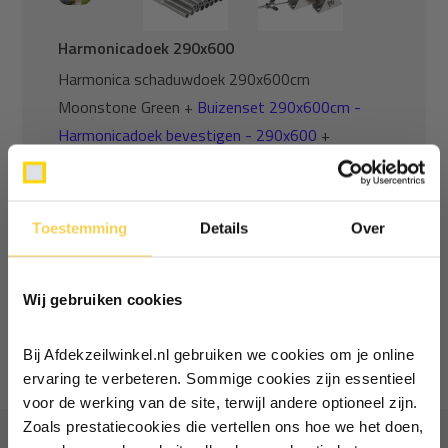
Harmonicadoek 290x600
Harmonica schaduwdoek 290x600cm
Moonstone Green +
Buizenset 290x600cm -
Harmonicadoek bevestigen - 290x600
+
Staaldraad bevestigingsset harmonicadoek
290cm - 290cm
Toestemming
Details
Over
Normaal:
451,91
Ontvang €5,- korting!
Je bespaart
(11% Korting)
46,58
Wij gebruiken cookies
Combideal:
405,33
Schrijf je in voor de nieuwsbrief en
ontvang €5,- welkomstkorting!
Niet op voorraad
Bij Afdekzeilwinkel.nl gebruiken we cookies om je online
Vul je e-mailadres in‍⁪⁪
ervaring te verbeteren. Sommige cookies zijn essentieel
voor de werking van de site, terwijl andere optioneel zijn.
Zoals prestatiecookies die vertellen ons hoe we het doen,
Particulier
Zakelijk