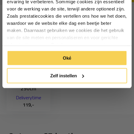
ervaring te verbeteren. Sommige cookies zijn essentieel
voor de werking van de site, terwijl andere optioneel zijn.
Zoals prestatiecookies die vertellen ons hoe we het doen,
Particulier
Zakelijk
Recent bekeken
waardoor we de website elke dag een beetje beter
maken. Daarnaast gebruiken we cookies die het gebruik
van de site meten en personaliseren en voor gerichte
Inschrijven
advertenties zorgen. Dat doen we op een anonieme
manier. Klik op 'Oké' om alle cookies te accepteren. Of
*Geldig bij minimale besteding vanaf €75
Oké
klik op ‘alleen essentiele’ als je niet akkoord gaat met
Staaldraad
cookies.
bevestigingsset
Zelf instellen
harmonicadoek
290cm
Deliverytime
119,-