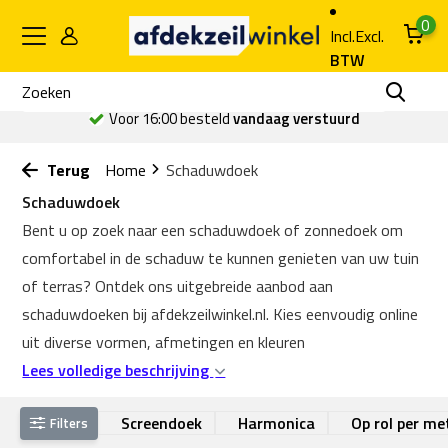
0
Incl.
Excl.
BTW
Voor 16:00 besteld
vandaag verstuurd
Terug
Home
Schaduwdoek
Schaduwdoek
Bent u op zoek naar een schaduwdoek of zonnedoek om
comfortabel in de schaduw te kunnen genieten van uw tuin
of terras? Ontdek ons uitgebreide aanbod aan
schaduwdoeken bij afdekzeilwinkel.nl. Kies eenvoudig online
uit diverse vormen, afmetingen en kleuren
Lees volledige beschrijving
Screendoek
Harmonica
Op rol per me
Filters