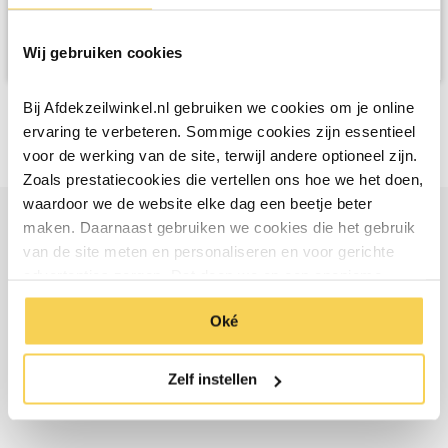
Wij gebruiken cookies
Bij Afdekzeilwinkel.nl gebruiken we cookies om je online
ervaring te verbeteren. Sommige cookies zijn essentieel
voor de werking van de site, terwijl andere optioneel zijn.
Zoals prestatiecookies die vertellen ons hoe we het doen,
waardoor we de website elke dag een beetje beter
maken. Daarnaast gebruiken we cookies die het gebruik
Ontvang €5 korting
van de site meten en personaliseren en voor gerichte
advertenties zorgen. Dat doen we op een anonieme
manier. Klik op 'Oké' om alle cookies te accepteren. Of
Schrijf je in voor de nieuwsbrief en ontvang €5 welkomstkorting!
Oké
klik op ‘alleen essentiele’ als je niet akkoord gaat met
Email
cookies.
Inschrijven
Zelf instellen
*Geldig bij minimale besteding vanaf €75