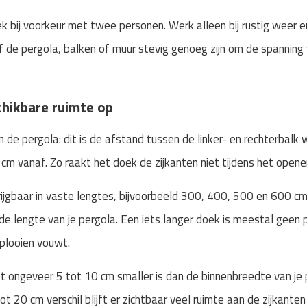
bij voorkeur met twee personen. Werk alleen bij rustig weer e
of de pergola, balken of muur stevig genoeg zijn om de spanning
chikbare ruimte op
de pergola: dit is de afstand tussen de linker- en rechterbalk
cm vanaf. Zo raakt het doek de zijkanten niet tijdens het openen
ijgbaar in vaste lengtes, bijvoorbeeld 300, 400, 500 en 600 cm. 
an de lengte van je pergola. Een iets langer doek is meestal gee
 plooien vouwt.
 ongeveer 5 tot 10 cm smaller is dan de binnenbreedte van je pe
ot 20 cm verschil blijft er zichtbaar veel ruimte aan de zijkanten