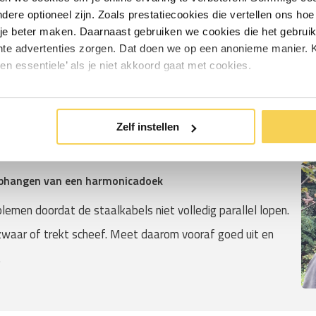
andere optioneel zijn. Zoals prestatiecookies die vertellen ons h
 genoeg is;
je beter maken. Daarnaast gebruiken we cookies die het gebruik
en parallel kunnen lopen;
hte advertenties zorgen. Dat doen we op een anonieme manier. K
een essentiele’ als je niet akkoord gaat met cookies.
ebt om het doek volledig open en dicht te schuiven;
cm smaller is dan de beschikbare breedte.
Zelf instellen
 ophangen van een harmonicadoek
emen doordat de staalkabels niet volledig parallel lopen.
zwaar of trekt scheef. Meet daarom vooraf goed uit en
.