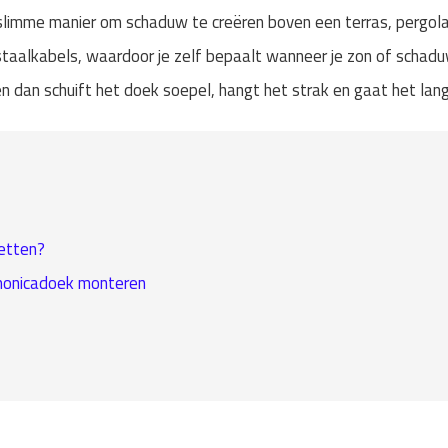
slimme manier om schaduw te creëren boven een terras, pergol
 staalkabels, waardoor je zelf bepaalt wanneer je zon of schad
en dan schuift het doek soepel, hangt het strak en gaat het lan
etten?
monicadoek monteren