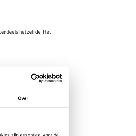
endeels hetzelfde. Het
Over
alken, palen of een
kies zijn essentieel voor de