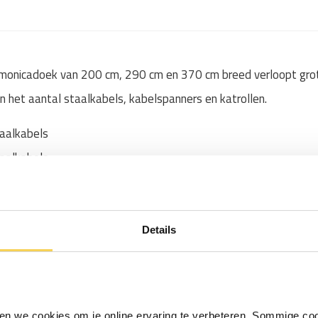
monicadoek van 200 cm, 290 cm en 370 cm breed verloopt grot
t in het aantal staalkabels, kabelspanners en katrollen.
taalkabels
taalkabels
taalkabels
Details
etten?
je altijd tussen twee stevige zijdes. Denk aan muren, houten b
of:
iken we cookies om je online ervaring te verbeteren. Sommige coo