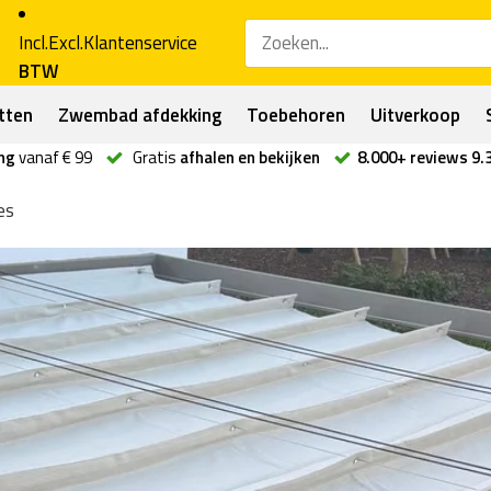
Incl.
Excl.
Klantenservice
BTW
tten
Zwembad afdekking
Toebehoren
Uitverkoop
ng
vanaf € 99
Gratis
afhalen en bekijken
8.000+ reviews 9.
es