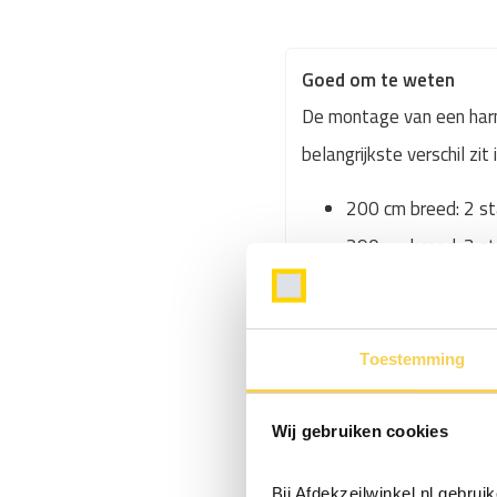
Goed om te weten
De montage van een har
belangrijkste verschil zi
200 cm breed: 2 s
290 cm breed: 3 s
370 cm breed: 4 s
Toestemming
Waar moet je op l
Wij gebruiken cookies
Een harmonicadoek monteer 
pergola. Controleer vooraf 
Bij Afdekzeilwinkel.nl gebru