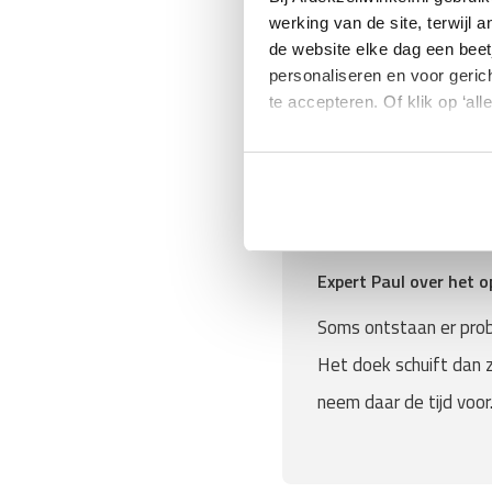
werking van de site, terwijl 
de constructie stevig
de website elke dag een beet
de staalkabels recht 
personaliseren en voor geric
te accepteren. Of klik op ‘all
je voldoende ruimte h
het doek ongeveer 5 
Expert Paul over het
Soms ontstaan er probl
Het doek schuift dan 
neem daar de tijd voor