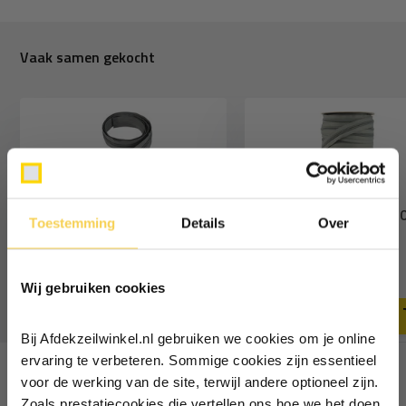
Vaak samen gekocht
Rits 10mm 150cm deelbaar
Rits op rol deelbaar 
Toestemming
Details
Over
grijs
100 meter grijs
Ontvang €5,- korting!
6,99
179,-
Deliverytime
Deliverytime
Wij gebruiken cookies
Schrijf je in voor de nieuwsbrief en
ontvang €5,- welkomstkorting!
Bij Afdekzeilwinkel.nl gebruiken we cookies om je online
Vul je e-mailadres in‍⁪⁪
ervaring te verbeteren. Sommige cookies zijn essentieel
voor de werking van de site, terwijl andere optioneel zijn.
Recent bekeken
Zoals prestatiecookies die vertellen ons hoe we het doen,