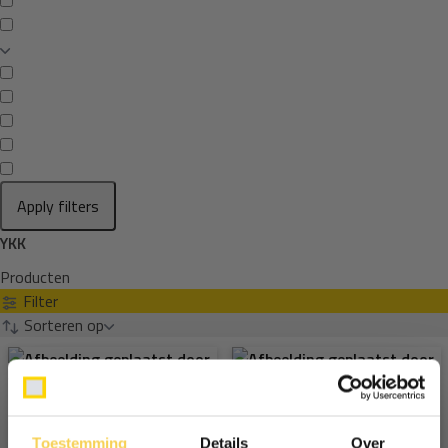
Apply filters
YKK
Producten
Filter
Sorteren op
Toestemming
Details
Over