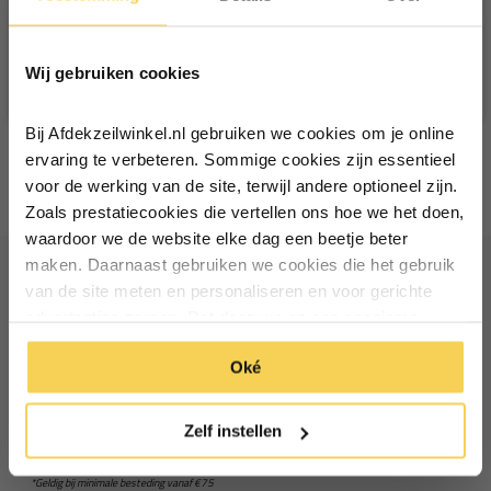
Ontvang €5,- korting!
Wij gebruiken cookies
Schrijf je in voor de nieuwsbrief en
ontvang €5,- welkomstkorting!
Bij Afdekzeilwinkel.nl gebruiken we cookies om je online
Vul je e-mailadres in‍⁪⁪
ervaring te verbeteren. Sommige cookies zijn essentieel
voor de werking van de site, terwijl andere optioneel zijn.
Zoals prestatiecookies die vertellen ons hoe we het doen,
Particulier
Zakelijk
waardoor we de website elke dag een beetje beter
maken. Daarnaast gebruiken we cookies die het gebruik
van de site meten en personaliseren en voor gerichte
Inschrijven
Ontvang €5 korting
advertenties zorgen. Dat doen we op een anonieme
manier. Klik op 'Oké' om alle cookies te accepteren. Of
*Geldig bij minimale besteding vanaf €75
Schrijf je in voor de nieuwsbrief en ontvang €5 welkomstkorting!
Oké
klik op ‘alleen essentiele’ als je niet akkoord gaat met
cookies.
Email
Inschrijven
Zelf instellen
*Geldig bij minimale besteding vanaf €75