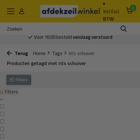
0
Incl.
Excl.
BTW
Voor 16:00 besteld
vandaag verstuurd
Terug
Home
Tags
rits schuiver
Producten getagd met rits schuiver
Filters
Filters