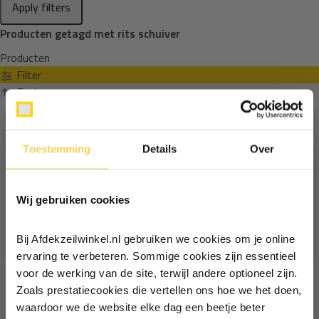
Apply filters
Producten getagd met rits schuiver
Producten
Filter
Sorteren op
Toestemming
Details
Over
Ontvang €5,- korting!
Wij gebruiken cookies
Schrijf je in voor de nieuwsbrief en
ontvang €5,- welkomstkorting!
Bij Afdekzeilwinkel.nl gebruiken we cookies om je online
Vul je e-mailadres in‍⁪⁪
ervaring te verbeteren. Sommige cookies zijn essentieel
voor de werking van de site, terwijl andere optioneel zijn.
Zoals prestatiecookies die vertellen ons hoe we het doen,
Particulier
Zakelijk
waardoor we de website elke dag een beetje beter