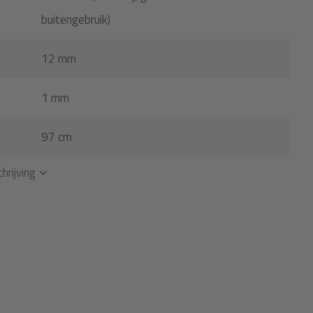
buitengebruik)
12 mm
1 mm
97 cm
hrijving