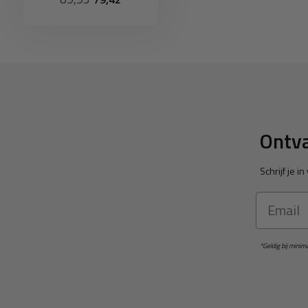
Ontva
Schrijf je 
Email
*Geldig bij mini