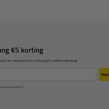
ng €5 korting
in voor de nieuwsbrief en ontvang €5 welkomstkorting!
Insc
male besteding vanaf €75