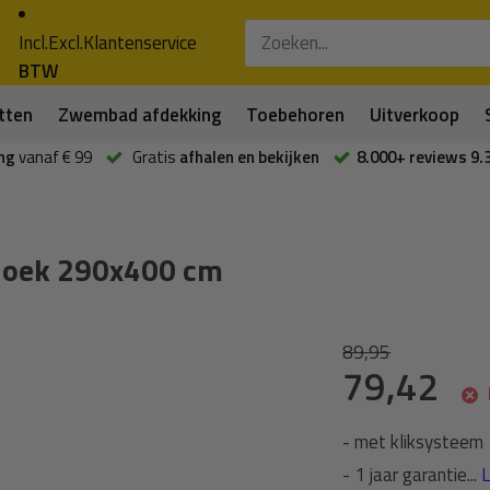
Incl.
Excl.
Klantenservice
BTW
tten
Zwembad afdekking
Toebehoren
Uitverkoop
ng
vanaf € 99
Gratis
afhalen en bekijken
8.000+ reviews 9.
doek 290x400 cm
89,95
79,42
- met kliksysteem
- 1 jaar garantie...
L