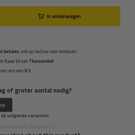
In winkelwagen
af betalen
, ook op factuur voor bedrijven
d: 8 jaar lid van
Thuiswinkel
even ons een
9.3
ag of groter aantal nodig?
 op
n de volgende varianten: