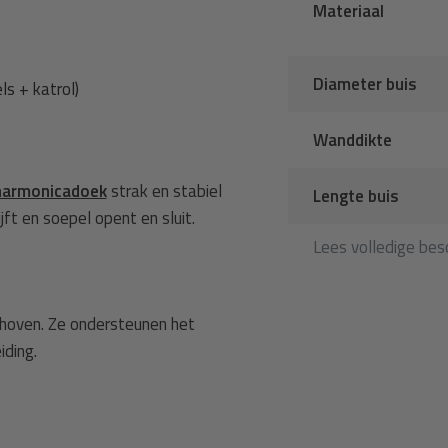
Materiaal
Diameter buis
s + katrol)
Wanddikte
harmonicadoek
strak en stabiel
Lengte buis
ft en soepel opent en sluit.
Lees volledige besc
choven. Ze ondersteunen het
iding.