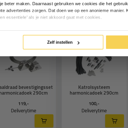
Particulier
Zakelijk
je beter maken. Daarnaast gebruiken we cookies die het gebruik
hte advertenties zorgen. Dat doen we op een anonieme manier. K
een essentiele’ als je niet akkoord gaat met cookies.
em)
Inschrijven
*Geldig bij minimale besteding vanaf €75
Zelf instellen
aaldraad bevestigingsset
Katrolsysteem
harmonicadoek 290cm
harmonicadoek 290cm
119,-
100,-
Deliverytime
Deliverytime