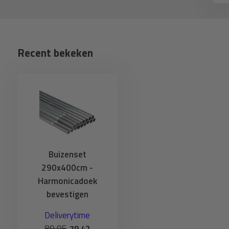
Recent bekeken
Buizenset
290x400cm -
Harmonicadoek
bevestigen
Deliverytime
89,95
79,42