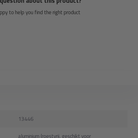
question about this product?
py to help you find the right product
13446
aluminium (roestvrij, geschikt voor