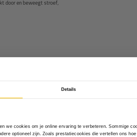
akt door en beweegt stroef,
Ontvang €5,- korting!
rolsysteem
. Alleen dan werkt
Details
Schrijf je in voor de nieuwsbrief en
ppenplan en tips voor het
ontvang €5,- welkomstkorting!
Vul je e-mailadres in‍⁪⁪
iken we cookies om je online ervaring te verbeteren. Sommige coo
andere optioneel zijn. Zoals prestatiecookies die vertellen ons h