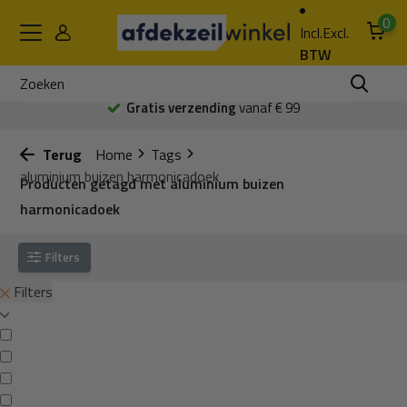
0
Incl.
Excl.
BTW
Gratis verzending
vanaf € 99
Terug
Home
Tags
aluminium buizen harmonicadoek
Producten getagd met aluminium buizen
harmonicadoek
Filters
Filters