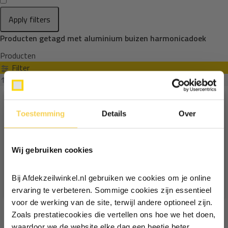
Apply filters
Producten getagd met aluminium buizen harmonicadoek
Producten
Filter
Sorteren op
Toestemming
Details
Over
Ontvang €5,- korting!
Wij gebruiken cookies
Schrijf je in voor de nieuwsbrief en
ontvang €5,- welkomstkorting!
Bij Afdekzeilwinkel.nl gebruiken we cookies om je online
Vul je e-mailadres in‍⁪⁪
ervaring te verbeteren. Sommige cookies zijn essentieel
voor de werking van de site, terwijl andere optioneel zijn.
Zoals prestatiecookies die vertellen ons hoe we het doen,
Particulier
Zakelijk
waardoor we de website elke dag een beetje beter