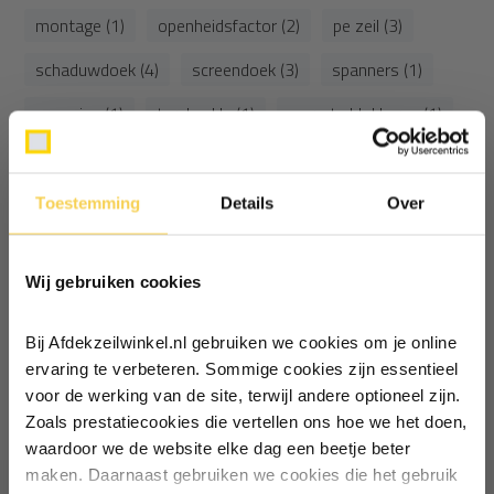
montage (1)
openheidsfactor (2)
pe zeil (3)
schaduwdoek (4)
screendoek (3)
spanners (1)
spanning (1)
turnbuckle (1)
warmte blokkeren (1)
warmte blokkering (1)
warmteblokkering (1)
waterafvoer (1)
wind zonwering (1)
Toestemming
Details
Over
Ontvang €5,- korting!
zonwering (12)
zonwering advies (1)
Wij gebruiken cookies
Schrijf je in voor de nieuwsbrief en
zonwering hangen (1)
zonwering materiaal (1)
ontvang €5,- welkomstkorting!
zonwering tips (1)
Bij Afdekzeilwinkel.nl gebruiken we cookies om je online
Vul je e-mailadres in‍⁪⁪
ervaring te verbeteren. Sommige cookies zijn essentieel
1
van
1
artikelen
voor de werking van de site, terwijl andere optioneel zijn.
Zoals prestatiecookies die vertellen ons hoe we het doen,
Particulier
Zakelijk
waardoor we de website elke dag een beetje beter
maken. Daarnaast gebruiken we cookies die het gebruik