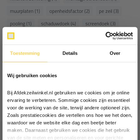
muurplaten (1)
openheidsfactor (2)
pe zeil (3)
pooling (1)
schaduwdoek (4)
screendoek (3)
screendoek gebruik (1)
screendoen met zuignappen (1)
spanpalen (1)
Toestemming
Details
Over
verankering (1)
waterdicht schaduwdoek (1)
Ontvang €5,- korting!
waterzakken (1)
zonwering (12)
Wij gebruiken cookies
Schrijf je in voor de nieuwsbrief en
ontvang €5,- welkomstkorting!
zonwering montage (1)
zonwering onderhoud (1)
Bij Afdekzeilwinkel.nl gebruiken we cookies om je online
Vul je e-mailadres in‍⁪⁪
ervaring te verbeteren. Sommige cookies zijn essentieel
1
van
1
artikelen
voor de werking van de site, terwijl andere optioneel zijn.
Zoals prestatiecookies die vertellen ons hoe we het doen,
Particulier
Zakelijk
waardoor we de website elke dag een beetje beter
maken. Daarnaast gebruiken we cookies die het gebruik
van de site meten en personaliseren en voor gerichte
Inschrijven