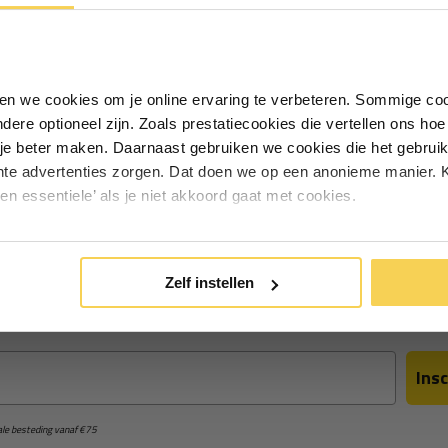
warmte blokkering (1)
waterafvoer (1)
zonwering (12
ontvang €5,- welkomstkorting!
Vul je e-mailadres in‍⁪⁪
1
van
1
artikelen
iken we cookies om je online ervaring te verbeteren. Sommige coo
andere optioneel zijn. Zoals prestatiecookies die vertellen ons h
Particulier
Zakelijk
je beter maken. Daarnaast gebruiken we cookies die het gebruik
hte advertenties zorgen. Dat doen we op een anonieme manier. K
een essentiele’ als je niet akkoord gaat met cookies.
Inschrijven
ng €5 korting
*Geldig bij minimale besteding vanaf €75
Zelf instellen
in voor de nieuwsbrief en ontvang €5 welkomstkorting!
Insc
male besteding vanaf €75