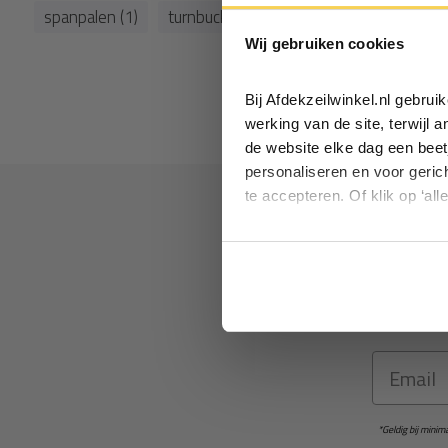
spanpalen (1)
turnbuckle (1)
warmte blokkeren (1)
Wij gebruiken cookies
Bij Afdekzeilwinkel.nl gebru
werking van de site, terwijl 
de website elke dag een beet
personaliseren en voor geric
te accepteren. Of klik op ‘all
Ontva
Schrijf je 
Email
*Geldig bij mini