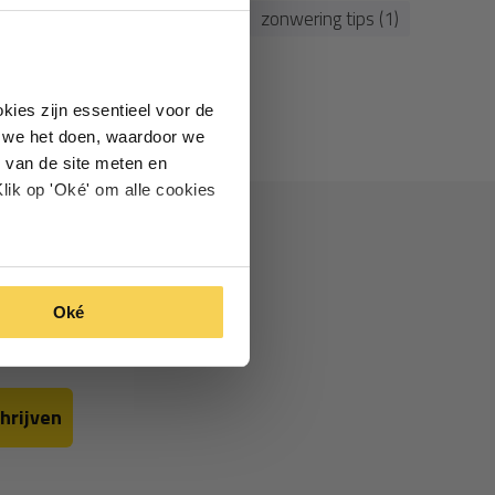
)
zonwering onderhoud (1)
zonwering tips (1)
kies zijn essentieel voor de
oe we het doen, waardoor we
 van de site meten en
lik op 'Oké' om alle cookies
Oké
hrijven