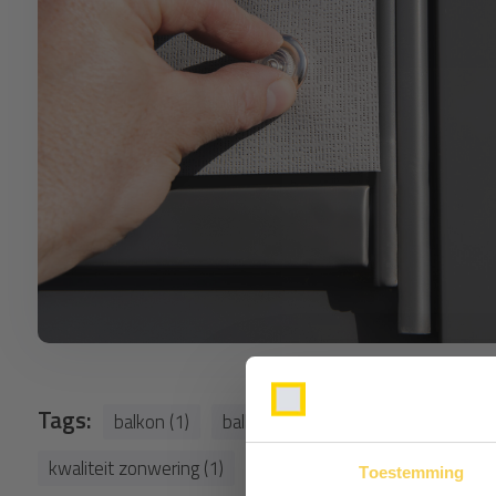
Tags:
balkon (1)
balkondoek (1)
balkonscherm (1
kwaliteit zonwering (1)
levensduur doek (1)
montag
Toestemming