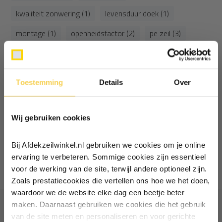
kwaliteit zonwering (1)
levensduur doek (1)
montage (1)
openheidsfactor (2)
pe zeil (3)
pooling (1)
schaduwdoek (4)
screendoek (3)
spanning (1)
spanpalen (1)
turnbuckle (1)
Toestemming
Details
Over
warmte blokkeren (1)
warmte blokkering (1)
Ontvang €5,- korting!
waterafvoer (1)
zonwering (12)
Wij gebruiken cookies
Schrijf je in voor de nieuwsbrief en
zonwering onderhoud (1)
zonwering tips (1)
ontvang €5,- welkomstkorting!
Bij Afdekzeilwinkel.nl gebruiken we cookies om je online
Vul je e-mailadres in‍⁪⁪
1
van
1
artikelen
ervaring te verbeteren. Sommige cookies zijn essentieel
voor de werking van de site, terwijl andere optioneel zijn.
Zoals prestatiecookies die vertellen ons hoe we het doen,
Particulier
Zakelijk
waardoor we de website elke dag een beetje beter
maken. Daarnaast gebruiken we cookies die het gebruik
van de site meten en personaliseren en voor gerichte
Inschrijven