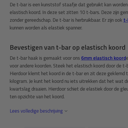
De t-bar is een kunststof staafje dat gebruikt kan worde
elastisch koord. In deze set zitten 10 t-bars. Deze zijn ge
zonder gereedschap. De t-bar is herbruikbaar. Er zijn ook
t-
kunnen worden als elastiek spanner.
Bevestigen van t-bar op elastisch koord
De t-bar haak is gemaakt voor ons
6mm elastisch koord
voor andere koorden. Steek het elastisch koord door de t-
Hierdoor klemt het koord in de t-bar en zit deze geklemd 
kilogram. Je kunt het koord nu iets uitrekken dat het wat 
kwartslag draaien. Hierdoor schiet de elastiek door de gl
ten opzichte van het koord.
Lees volledige beschrijving
Specificatie
Verpakking: 10x zelfsluitende t-bar (elastisch koord en ze