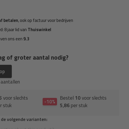
af betalen
, ook op factuur voor bedrijven
d: 8 jaar lid van
Thuiswinkel
even ons een
9.3
ag of groter aantal nodig?
 op
e aantallen
5
voor slechts
Bestel
10
voor slechts
-10%
r stuk
5,86
per stuk
n de volgende varianten: