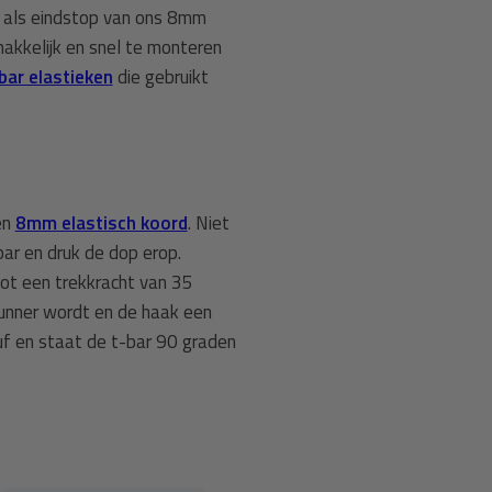
n als eindstop van ons 8mm
makkelijk en snel te monteren
bar elastieken
die gebruikt
en
8mm elastisch koord
. Niet
bar en druk de dop erop.
tot een trekkracht van 35
dunner wordt en de haak een
euf en staat de t-bar 90 graden
il op de foto niet meegeleverd)