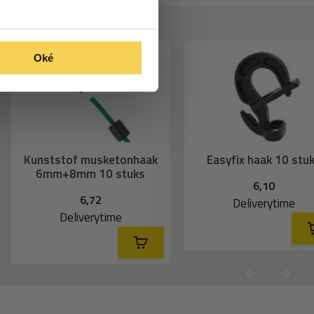
Oké
Kunststof musketonhaak
Easyfix haak 10 stu
6mm+8mm 10 stuks
6,10
6,72
Deliverytime
Deliverytime