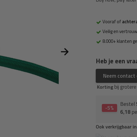
Vooraf of
achter
Veilig en vertrouw
8.000+ klanten g
Heb je een vra
Neem contact
bij groter
Korting
Bestel
-5%
6,18
pe
Ook verkrijgbaar i