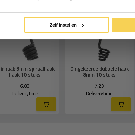
Inschrijven
*Geldig bij minimale besteding vanaf €75
Zelf instellen
inhaak 8mm spiraalhaak
Omgekeerde dubbele haak
haak 10 stuks
8mm 10 stuks
6,03
7,23
Deliverytime
Deliverytime