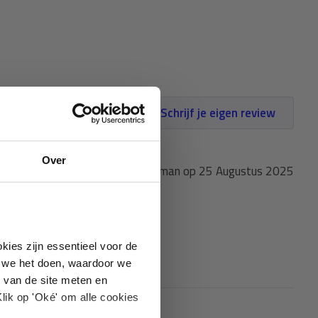
Schrijf je eigen review
Over
Gepost door: Wim peitsman op 25 Augustus 2025
je af.
kies zijn essentieel voor de
oe we het doen, waardoor we
 van de site meten en
lik op 'Oké' om alle cookies