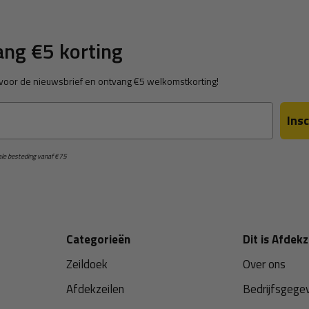
ng €5 korting
in voor de nieuwsbrief en ontvang €5 welkomstkorting!
Insc
male besteding vanaf €75
Categorieën
Dit is Afdekz
Zeildoek
Over ons
Afdekzeilen
Bedrijfsgege