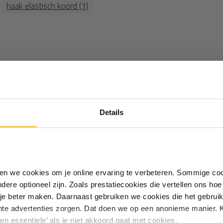
haak elastisch koord (1)
Ontvang €5,- korting!
Details
Schrijf je in voor de nieuwsbrief en
nt tang trek je hem door dan de dop er op en wat uitsteekt knip 
ontvang €5,- welkomstkorting!
 branden anders gaat het niet goed
Vul je e-mailadres in‍⁪⁪
iken we cookies om je online ervaring te verbeteren. Sommige coo
r punttang
andere optioneel zijn. Zoals prestatiecookies die vertellen ons h
Particulier
Zakelijk
je beter maken. Daarnaast gebruiken we cookies die het gebruik
hte advertenties zorgen. Dat doen we op een anonieme manier. K
een essentiele’ als je niet akkoord gaat met cookies.