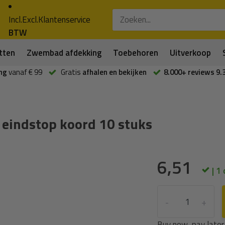
Incl.
Excl.
Klantenservice
BTW
tten
Zwembad afdekking
Toebehoren
Uitverkoop
ng
vanaf € 99
Gratis
afhalen en bekijken
8.000+ reviews 9.
 eindstop koord 10 stuks
6,51
| 1
-
+
Buy now, pay later