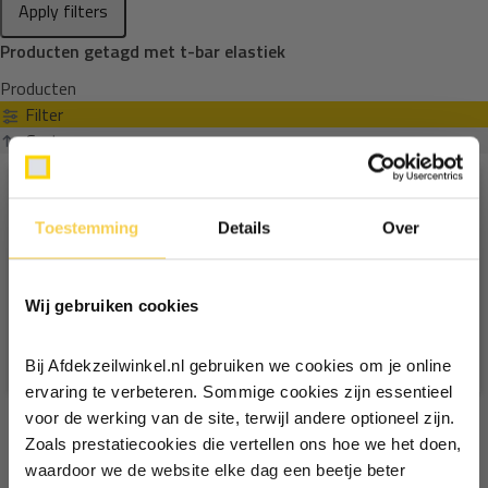
Apply filters
Producten getagd met t-bar elastiek
Producten
Filter
Sorteren op
Toestemming
Details
Over
Ontvang €5,- korting!
Wij gebruiken cookies
Schrijf je in voor de nieuwsbrief en
ontvang €5,- welkomstkorting!
Bij Afdekzeilwinkel.nl gebruiken we cookies om je online
Vul je e-mailadres in‍⁪⁪
ervaring te verbeteren. Sommige cookies zijn essentieel
voor de werking van de site, terwijl andere optioneel zijn.
Zoals prestatiecookies die vertellen ons hoe we het doen,
Particulier
Zakelijk
waardoor we de website elke dag een beetje beter