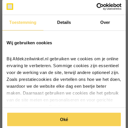
Reviews
Delen
Toestemming
Details
Over
Ontvang €5,- korting!
Recent bekeken
Wij gebruiken cookies
Schrijf je in voor de nieuwsbrief en
ontvang €5,- welkomstkorting!
Bij Afdekzeilwinkel.nl gebruiken we cookies om je online
Vul je e-mailadres in‍⁪⁪
ervaring te verbeteren. Sommige cookies zijn essentieel
voor de werking van de site, terwijl andere optioneel zijn.
Easyfix haak 10
Zoals prestatiecookies die vertellen ons hoe we het doen,
stuks
Particulier
Zakelijk
waardoor we de website elke dag een beetje beter
Deliverytime
maken. Daarnaast gebruiken we cookies die het gebruik
6,10
van de site meten en personaliseren en voor gerichte
Inschrijven
advertenties zorgen. Dat doen we op een anonieme
manier. Klik op 'Oké' om alle cookies te accepteren. Of
*Geldig bij minimale besteding vanaf €75
Oké
klik op ‘alleen essentiele’ als je niet akkoord gaat met
cookies.