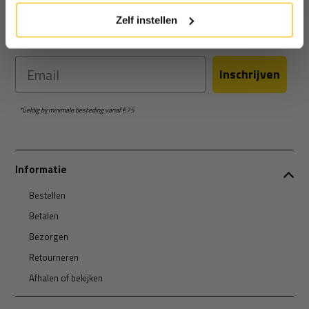
Ontvang €5 korting
Zelf instellen
Schrijf je in voor de nieuwsbrief en ontvang €5 welkomstkorting!
Email
Inschrijven
*Geldig bij minimale besteding vanaf €75
Informatie
Bestellen
Betalen
Bezorgen
Retourneren
Afhalen of bekijken