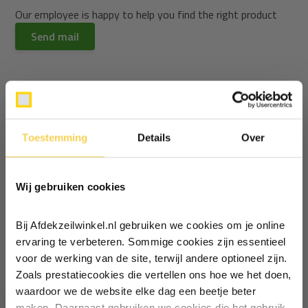
Our employee is happy to help you find the right product
Send mail
Productomschrijving
Specificaties
Toestemming
Details
Over
Ontvang €5,- korting!
Reviews
Wij gebruiken cookies
Schrijf je in voor de nieuwsbrief en
ontvang €5,- welkomstkorting!
Delen
Bij Afdekzeilwinkel.nl gebruiken we cookies om je online
Vul je e-mailadres in‍⁪⁪
ervaring te verbeteren. Sommige cookies zijn essentieel
Recent bekeken
voor de werking van de site, terwijl andere optioneel zijn.
Zoals prestatiecookies die vertellen ons hoe we het doen,
Particulier
Zakelijk
waardoor we de website elke dag een beetje beter
maken. Daarnaast gebruiken we cookies die het gebruik