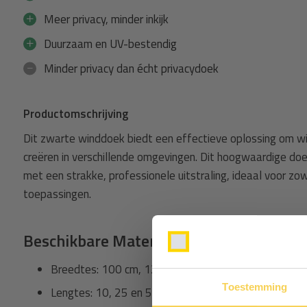
Meer privacy, minder inkijk
Duurzaam en UV-bestendig
Minder privacy dan écht privacydoek
Productomschrijving
Dit zwarte winddoek biedt een effectieve oplossing om wi
creëren in verschillende omgevingen. Dit hoogwaardige doe
met een strakke, professionele uitstraling, ideaal voor zowe
toepassingen.
Beschikbare Maten
Breedtes: 100 cm, 120 cm, 150 cm, 180 cm, 200 c
Toestemming
Lengtes: 10, 25 en 50 meter