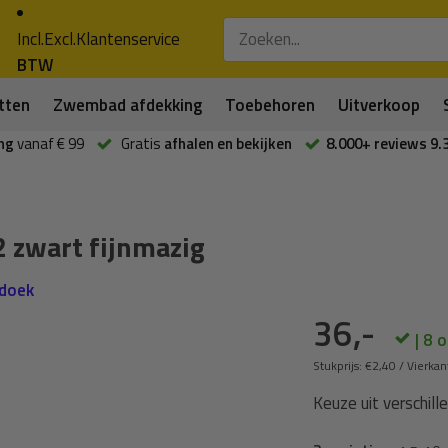
Incl.
Excl.
Klantenservice
BTW
tten
Zwembad afdekking
Toebehoren
Uitverkoop
ng
vanaf € 99
Gratis
afhalen en bekijken
8.000+ reviews 9.
 zwart fijnmazig
ddoek
36,-
| 8 
Stukprijs:
€2,40
/
Vierkan
Keuze uit verschille