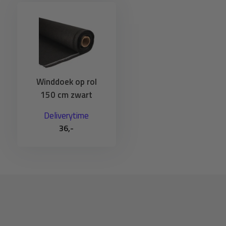
Afwerking en Bevestiging
Het winddoek is standaard voorzien van ingeweven knoop
bevestiging met tie-wraps. Voor een luxere afwerking is e
geschikt voor bevestiging met elastisch koord of spanrubb
Winddoek op rol
150 cm zwart
Deliverytime
36,-