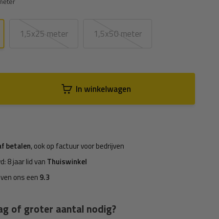
meter
1,5x25 meter
1,5x50 meter
In winkelwagen
af betalen
, ook op factuur voor bedrijven
d: 8 jaar lid van
Thuiswinkel
even ons een
9.3
ag of groter aantal nodig?