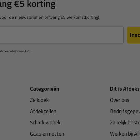
ng €5 korting
in voor de nieuwsbrief en ontvang €5 welkomstkorting!
Insc
male besteding vanaf €75
Categorieën
Dit is Afdekz
Zeildoek
Over ons
Afdekzeilen
Bedrijfsgege
Schaduwdoek
Zakelijk best
Gaas en netten
Werken bij Af