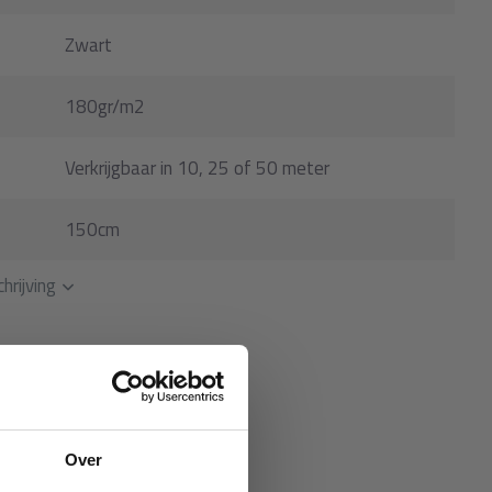
Zwart
180gr/m2
Verkrijgbaar in 10, 25 of 50 meter
150cm
hrijving
Over