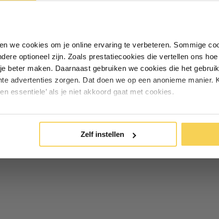
ontvang €5,- welkomstkorting!
Vul je e-mailadres in‍⁪⁪
iken we cookies om je online ervaring te verbeteren. Sommige coo
andere optioneel zijn. Zoals prestatiecookies die vertellen ons h
 privacydoek voor nog meer
Particulier
Zakelijk
je beter maken. Daarnaast gebruiken we cookies die het gebruik
hte advertenties zorgen. Dat doen we op een anonieme manier. K
een essentiele’ als je niet akkoord gaat met cookies.
Inschrijven
*Geldig bij minimale besteding vanaf €75
Zelf instellen
ecreatiegebieden en zakelijke
of afschermingsdoek bij