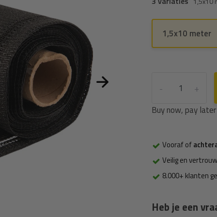
3 variaties
1,5x10 
1,5x10 meter
-
+
Buy now, pay later
Vooraf of
achter
Veilig en vertrouw
8.000+ klanten g
Heb je een vra