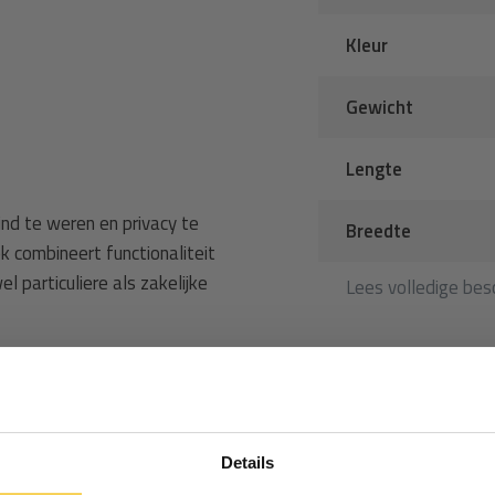
Kleur
Gewicht
Lengte
nd te weren en privacy te
Breedte
k combineert functionaliteit
l particuliere als zakelijke
Lees volledige besc
Ontvang €5,- korting!
m, 250 cm en 300 cm
Details
Schrijf je in voor de nieuwsbrief en