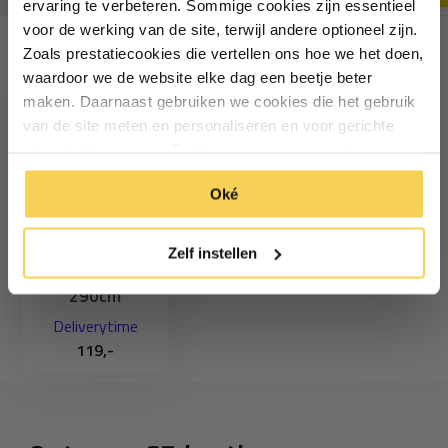
ervaring te verbeteren. Sommige cookies zijn essentieel
voor de werking van de site, terwijl andere optioneel zijn.
Zoals prestatiecookies die vertellen ons hoe we het doen,
Particulier
Zakelijk
Recent bekeken
waardoor we de website elke dag een beetje beter
maken. Daarnaast gebruiken we cookies die het gebruik
van de site meten en personaliseren en voor gerichte
Inschrijven
advertenties zorgen. Dat doen we op een anonieme
manier. Klik op 'Oké' om alle cookies te accepteren. Of
*Geldig bij minimale besteding vanaf €75
Oké
klik op ‘alleen essentiele’ als je niet akkoord gaat met
Staaldraad
cookies.
bevestigingsset
Zelf instellen
harmonicadoek
290cm
Deliverytime
119,-