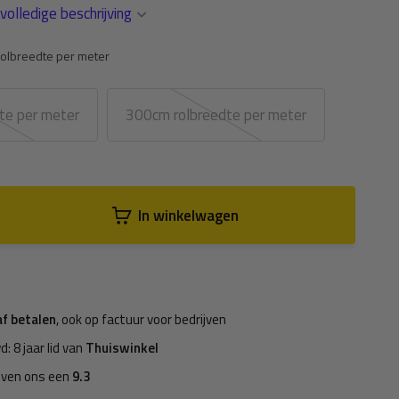
volledige beschrijving
olbreedte per meter
te per meter
300cm rolbreedte per meter
In winkelwagen
af betalen
, ook op factuur voor bedrijven
d: 8 jaar lid van
Thuiswinkel
even ons een
9.3