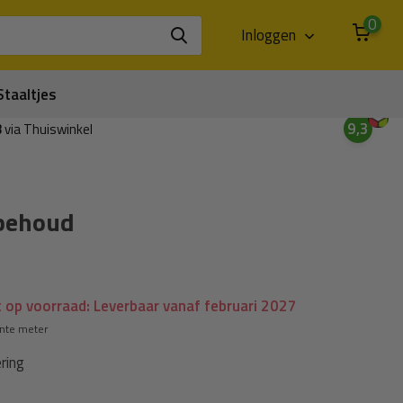
0
Inloggen
Staaltjes
9,3
3
via Thuiswinkel
tbehoud
 op voorraad: Leverbaar vanaf februari 2027
ante meter
ring