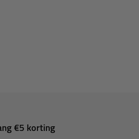
uw te gebruiken. Daardoor is
ng €5 korting