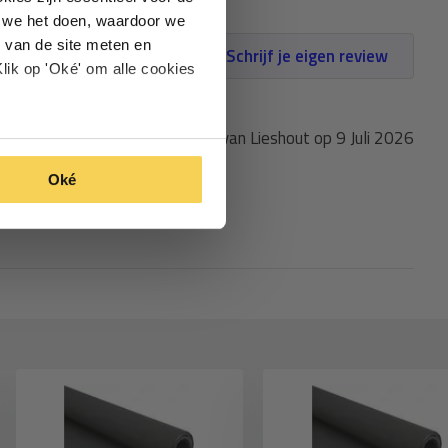
oe we het doen, waardoor we
 van de site meten en
Schrijf je eigen review
lik op 'Oké' om alle cookies
Gepost door: Peter van Lieshout op 9 Juli 2026
Oké