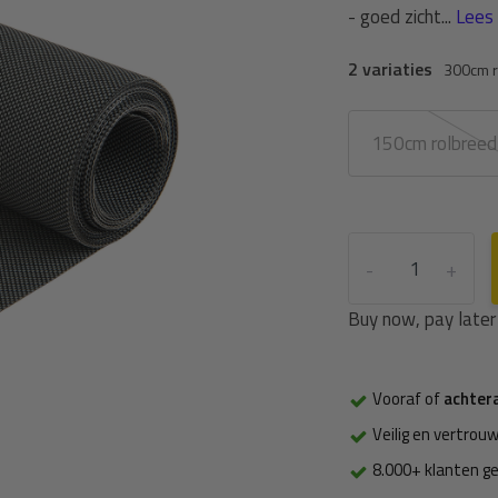
- goed zicht...
Lees 
2 variaties
300cm r
150cm rolbreed
-
+
Buy now, pay later
Vooraf of
achter
Veilig en vertrouw
8.000+ klanten g