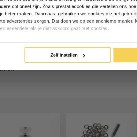
andere optioneel zijn. Zoals prestatiecookies die vertellen ons h
 op maat. Zo is het een
Particulier
Zakelijk
je beter maken. Daarnaast gebruiken we cookies die het gebruik
hte advertenties zorgen. Dat doen we op een anonieme manier. K
een essentiele’ als je niet akkoord gaat met cookies.
Inschrijven
ken
o behoud je dezelfde rustige
*Geldig bij minimale besteding vanaf €75
Zelf instellen
em je de zonwering per ruimte
rwerken
cht
an fel licht