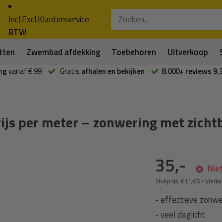
Incl.
Excl.
Klantenservice
BTW
tten
Zwembad afdekking
Toebehoren
Uitverkoop
ng
vanaf € 99
Gratis
afhalen en bekijken
8.000+ reviews 9.
js per meter – zonwering met zich
35,-
Niet
Stukprijs:
€11,66
/
Vierk
- effectieve zonwe
- veel daglicht