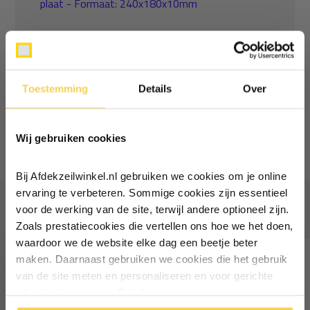
plaat - Formaat: 240x180x10mm
Normaal:
46,40
Je bespaart
(22% Korting)
9,43
Combideal:
36,96
Toestemming
Details
Over
Ontvang €5,- korting!
Toevoegen aan winkelwagen
Wij gebruiken cookies
Schrijf je in voor de nieuwsbrief en
ontvang €5,- welkomstkorting!
Bij Afdekzeilwinkel.nl gebruiken we cookies om je online
Vul je e-mailadres in‍⁪⁪
ervaring te verbeteren. Sommige cookies zijn essentieel
Vaak samen gekocht
voor de werking van de site, terwijl andere optioneel zijn.
Zoals prestatiecookies die vertellen ons hoe we het doen,
Particulier
Zakelijk
waardoor we de website elke dag een beetje beter
maken. Daarnaast gebruiken we cookies die het gebruik
van de site meten en personaliseren en voor gerichte
Inschrijven
advertenties zorgen. Dat doen we op een anonieme
manier. Klik op 'Oké' om alle cookies te accepteren. Of