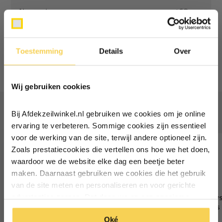
Normaal:
168,-
Je bespaart
(12% Korting)
17,70
Combideal:
150,30
Toestemming
Details
Over
Niet op voorraad
Ontvang €5,- korting!
Wij gebruiken cookies
Schrijf je in voor de nieuwsbrief en
ontvang €5,- welkomstkorting!
Vaak samen gekocht
Bij Afdekzeilwinkel.nl gebruiken we cookies om je online
Vul je e-mailadres in‍⁪⁪
ervaring te verbeteren. Sommige cookies zijn essentieel
voor de werking van de site, terwijl andere optioneel zijn.
Zoals prestatiecookies die vertellen ons hoe we het doen,
Particulier
Zakelijk
waardoor we de website elke dag een beetje beter
maken. Daarnaast gebruiken we cookies die het gebruik
van de site meten en personaliseren en voor gerichte
Inschrijven
Bevestigingsset
Schaduwdoek schuifsy
advertenties zorgen. Dat doen we op een anonieme
schaduwdoek vierkant
rails met oog rvs
manier. Klik op 'Oké' om alle cookies te accepteren. Of
*Geldig bij minimale besteding vanaf €75
Oké
klik op ‘alleen essentiele’ als je niet akkoord gaat met