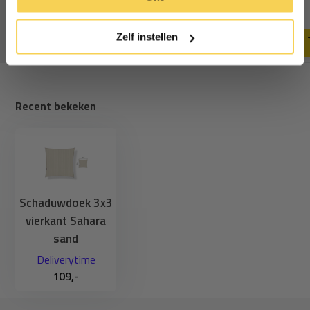
59,-
44,95
64,95
cookies.
Deliverytime
Deliverytime
Zelf instellen
Recent bekeken
Schaduwdoek 3x3
vierkant Sahara
sand
Deliverytime
109,-