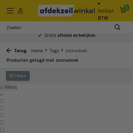
0
Incl.
Excl.
BTW
Gratis
afhalen en bekijken
Terug
Home
Tags
zonnedoek
Producten getagd met zonnedoek
Filters
Filters