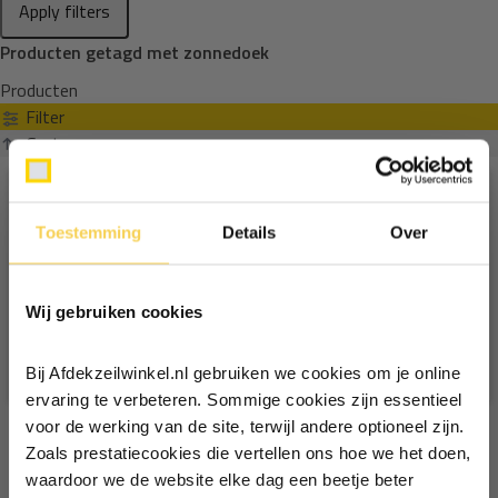
Apply filters
Producten getagd met zonnedoek
Producten
Filter
Sorteren op
Toestemming
Details
Over
Ontvang €5,- korting!
Wij gebruiken cookies
Schrijf je in voor de nieuwsbrief en
ontvang €5,- welkomstkorting!
Bij Afdekzeilwinkel.nl gebruiken we cookies om je online
Vul je e-mailadres in‍⁪⁪
ervaring te verbeteren. Sommige cookies zijn essentieel
voor de werking van de site, terwijl andere optioneel zijn.
Zoals prestatiecookies die vertellen ons hoe we het doen,
Particulier
Zakelijk
waardoor we de website elke dag een beetje beter