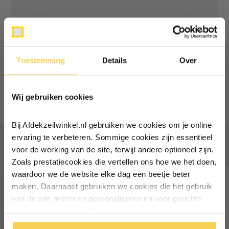
Normaal:
168,-
Je bespaart
(12% Korting)
17,70
Combideal:
150,30
Toestemming
Details
Over
Ontvang €5,- korting!
Toevoegen aan winkelwagen
Wij gebruiken cookies
Schrijf je in voor de nieuwsbrief en
ontvang €5,- welkomstkorting!
Bij Afdekzeilwinkel.nl gebruiken we cookies om je online
Vul je e-mailadres in‍⁪⁪
ervaring te verbeteren. Sommige cookies zijn essentieel
Vaak samen gekocht
voor de werking van de site, terwijl andere optioneel zijn.
Zoals prestatiecookies die vertellen ons hoe we het doen,
Particulier
Zakelijk
waardoor we de website elke dag een beetje beter
maken. Daarnaast gebruiken we cookies die het gebruik
van de site meten en personaliseren en voor gerichte
Inschrijven
advertenties zorgen. Dat doen we op een anonieme
manier. Klik op 'Oké' om alle cookies te accepteren. Of