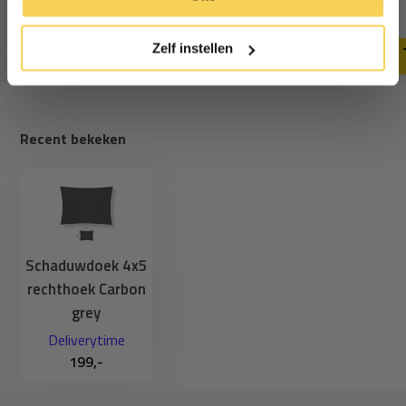
59,-
44,95
64,95
cookies.
Deliverytime
Deliverytime
Zelf instellen
Recent bekeken
Schaduwdoek 4x5
rechthoek Carbon
grey
Deliverytime
199,-