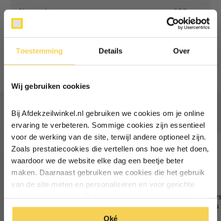
Normaal:
258,-
Je bespaart
(8% Korting)
17,70
Combideal:
240,30
Toestemming
Details
Over
Niet op voorraad
Ontvang €5,- korting!
Wij gebruiken cookies
Schrijf je in voor de nieuwsbrief en
ontvang €5,- welkomstkorting!
Vaak samen gekocht
Bij Afdekzeilwinkel.nl gebruiken we cookies om je online
Vul je e-mailadres in‍⁪⁪
ervaring te verbeteren. Sommige cookies zijn essentieel
voor de werking van de site, terwijl andere optioneel zijn.
Zoals prestatiecookies die vertellen ons hoe we het doen,
Particulier
Zakelijk
waardoor we de website elke dag een beetje beter
maken. Daarnaast gebruiken we cookies die het gebruik
van de site meten en personaliseren en voor gerichte
Inschrijven
Bevestigingsset
Schaduwdoek schuifsy
advertenties zorgen. Dat doen we op een anonieme
schaduwdoek vierkant
rails met oog rvs
manier. Klik op 'Oké' om alle cookies te accepteren. Of
*Geldig bij minimale besteding vanaf €75
Oké
klik op ‘alleen essentiele’ als je niet akkoord gaat met