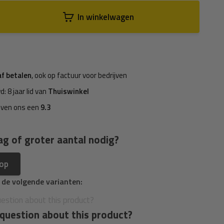
In winkelwagen
af betalen
, ook op factuur voor bedrijven
d: 8 jaar lid van
Thuiswinkel
even ons een
9.3
ag of groter aantal nodig?
 op
n de volgende varianten:
question about this product?