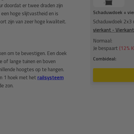
leur doordat er twee draden zijn
Schaduwdoek + vie
een hoge slijtvastheid en is
t zijn van zeer hoge kwaliteit.
n grey +
Bevestigingsset schaduwdoek
Schaduwdoek 2x3 r
vierkant - Vierka
158,-
Normaal:
17,70
Je bespaart
(12% K
ken om te bevestigen. Een doek
140,30
Combideal:
e of lange tuinen en boven
chillende hoogtes op te hangen.
n aan winkelwagen
van 1 hoek met het
railsysteem
e zon.
schaduwdoeken zijn van hoge
 doeken zijn rot- en
echniek. Hier wordt de stof