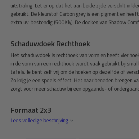
uitstraling. Let er op dat het aan beide zijde verschilt in k
Schaduwdoek + vierkant M8
gebruikt. De kleurstof Carbon grey is een pigment en heeft 
extra uv-bestendig (500Kly). De doeken van Shadow Comfor
igingsset schaduwdoek
Schaduwdoek 2x3 rechthoek Carbo
vierkant - Vierkant M10
Schaduwdoek Rechthoek
158,-
Normaal:
17,70
Je bespaart
(12% Korting)
Het schaduwdoek is rechthoek van vorm en heeft vier hoe
140,30
Combideal:
in de vorm van een rechthoek wordt vaak gebruikt bij small
tafels. Je bent zelf vrij om de hoeken op dezelfde of vers
agen
Toevoege
Zo krijg je een speels effect. Het naar beneden brengen 
zorgt voor meer schaduw bij een opgaande- of ondergaand
Formaat 2x3
Lees volledige beschrijving
Het schaduwdoek heeft een afmeting van 2x3 meter. De 
kwaliteit in 100% polyester en weegt 300 gram per m2. De
schimmelvrij en blijven hun kleur behouden door de 'dope' t