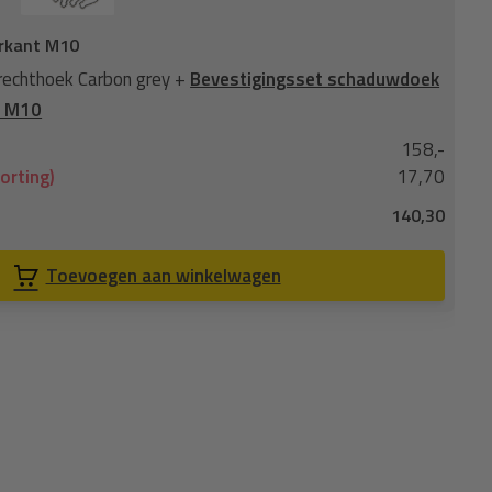
rkant M10
Sc
echthoek Carbon grey +
Bevestigingsset schaduwdoek
Sc
nt M10
vie
158,-
No
orting)
17,70
Je
140,30
Co
Toevoegen aan winkelwagen