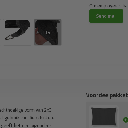
Our employee is hap
Send mail
+4
Voordeelpakket
rechthoekige vorm van 2x3
het gebruik van diep donkere
n geeft het een bijzondere