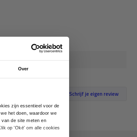
Over
Schrijf je eigen review
kies zijn essentieel voor de
oe we het doen, waardoor we
 van de site meten en
lik op 'Oké' om alle cookies