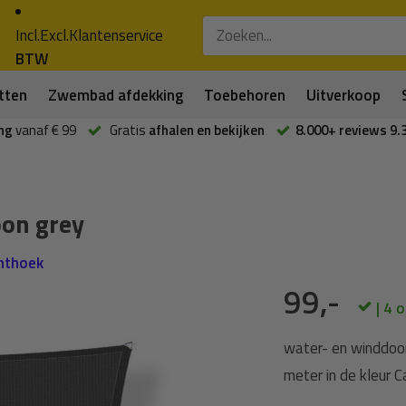
Incl.
Excl.
Klantenservice
BTW
tten
Zwembad afdekking
Toebehoren
Uitverkoop
ng
vanaf € 99
Gratis
afhalen en bekijken
8.000+ reviews 9.
on grey
chthoek
99,-
| 4 
water- en winddoo
meter in de kleur C