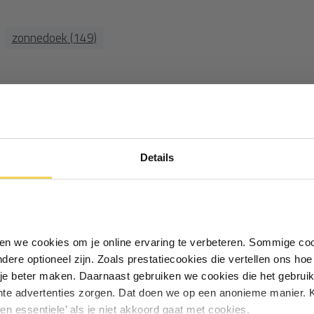
zonnedoek (149)
n de zijkanten van het doek.
5%) dan de opgegeven maat
Ontvang €5,- korting!
12334
Details
Schrijf je in voor de nieuwsbrief en
acht:
ontvang €5,- welkomstkorting!
rstevigde band.
Vul je e-mailadres in‍⁪⁪
t M10
en bevestig aan palen of
iken we cookies om je online ervaring te verbeteren. Sommige coo
andere optioneel zijn. Zoals prestatiecookies die vertellen ons h
gpunt van het doek en de
Particulier
Zakelijk
je beter maken. Daarnaast gebruiken we cookies die het gebruik
e ruimte eventueel met een rvs
hte advertenties zorgen. Dat doen we op een anonieme manier. K
een essentiele’ als je niet akkoord gaat met cookies.