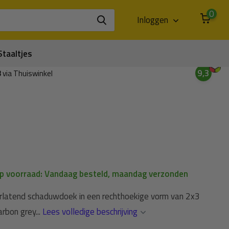
0
Inloggen
Staaltjes
9,3
3
via Thuiswinkel
op voorraad: Vandaag besteld, maandag verzonden
rlatend schaduwdoek in een rechthoekige vorm van 2x3
arbon grey...
Lees volledige beschrijving