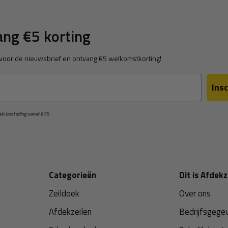
ng €5 korting
in voor de nieuwsbrief en ontvang €5 welkomstkorting!
Insc
male besteding vanaf €75
Categorieën
Dit is Afdekz
Zeildoek
Over ons
Afdekzeilen
Bedrijfsgege