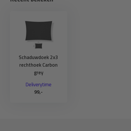
Specificaties
Formaat: 200x300cm (2x3 meter)
Variant: Rechthoek
Kleur: Carbon grey
Kwaliteit: 300 gram per vierkante meter
Schaduwdoek 2x3
Uitvoering: Water- en winddoorlatend
rechthoek Carbon
Afwerking: Rondom omgezoomd met 4 stevige rvs haken
grey
Materiaal: 100% HDPE polyethyleen, rot en schimmelvrij
Deliverytime
Uv-bestendigheid: 600Kly
99,-
Schaduwfactor: 96,5%
Aantal per verpakking: 1 stuks
Inhoud verpakking: 1x schaduwdoek 2x3