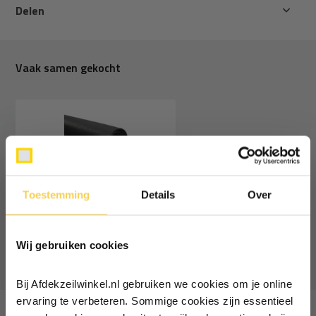
Delen
Vaak samen gekocht
Schaduwdoek per meter 3m
Toestemming
Details
Over
breed 300gr Carbon Black
Ontvang €5,- korting!
18,95
Deliverytime
Wij gebruiken cookies
Schrijf je in voor de nieuwsbrief en
ontvang €5,- welkomstkorting!
Bij Afdekzeilwinkel.nl gebruiken we cookies om je online
Vul je e-mailadres in‍⁪⁪
ervaring te verbeteren. Sommige cookies zijn essentieel