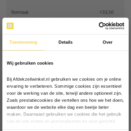
Normaal:
133,50
Je bespaart
(13% Korting)
16,35
Combideal:
117,15
Toestemming
Details
Over
Toevoegen aan winkelwagen
Ontvang €5,- korting!
Wij gebruiken cookies
Schrijf je in voor de nieuwsbrief en
ontvang €5,- welkomstkorting!
Bij Afdekzeilwinkel.nl gebruiken we cookies om je online
Vaak samen gekocht
Vul je e-mailadres in‍⁪⁪
ervaring te verbeteren. Sommige cookies zijn essentieel
voor de werking van de site, terwijl andere optioneel zijn.
Zoals prestatiecookies die vertellen ons hoe we het doen,
Particulier
Zakelijk
waardoor we de website elke dag een beetje beter
maken. Daarnaast gebruiken we cookies die het gebruik
van de site meten en personaliseren en voor gerichte
Inschrijven
advertenties zorgen. Dat doen we op een anonieme