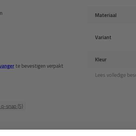
en
Materiaal
Variant
Kleur
tvanger
te bevestigen verpakt
Lees volledige besc
q-snap (5)