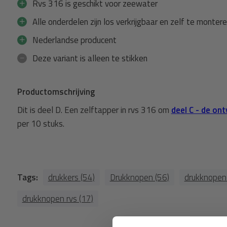
Rvs 316 is geschikt voor zeewater
Alle onderdelen zijn los verkrijgbaar en zelf te monter
Nederlandse producent
Deze variant is alleen te stikken
Productomschrijving
Dit is deel D. Een zelftapper in rvs 316 om
deel C - de on
per 10 stuks.
Tags:
drukkers (54)
Drukknopen (56)
drukknopen 
drukknopen rvs (17)