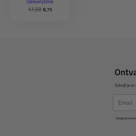
Deliverytime
17,50
8,75
Ontva
Schrijf je 
Email
*Geldig bij mini