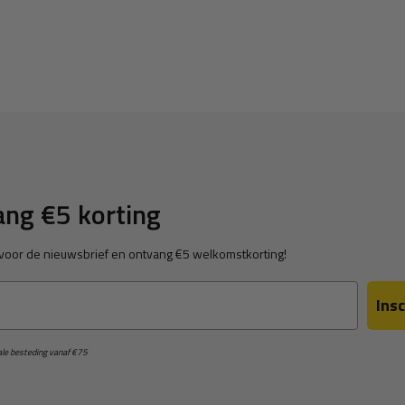
ng €5 korting
in voor de nieuwsbrief en ontvang €5 welkomstkorting!
Insc
male besteding vanaf €75