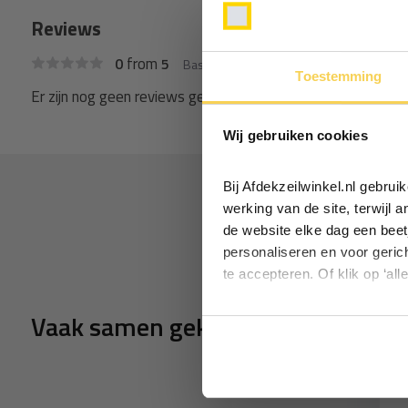
Reviews
from
0
5
Based on 0 reviews
Toestemming
Er zijn nog geen reviews geschreven over dit product..
Wij gebruiken cookies
Bij Afdekzeilwinkel.nl gebru
werking van de site, terwijl 
de website elke dag een beet
personaliseren en voor geric
te accepteren. Of klik op ‘all
Vaak samen gekocht