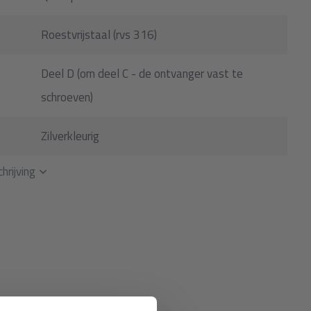
Roestvrijstaal (rvs 316)
Deel D (om deel C - de ontvanger vast te
schroeven)
Zilverkleurig
hrijving