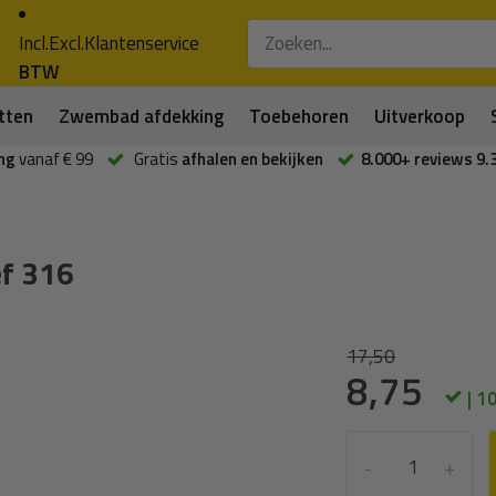
Incl.
Excl.
Klantenservice
BTW
tten
Zwembad afdekking
Toebehoren
Uitverkoop
ng
vanaf € 99
Gratis
afhalen en bekijken
8.000+ reviews 9.
ef 316
17,50
8,75
| 1
-
+