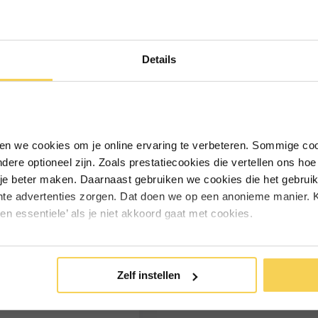
Ontvang €5,- korting!
Details
Schrijf je in voor de nieuwsbrief en
ontvang €5,- welkomstkorting!
Vul je e-mailadres in‍⁪⁪
iken we cookies om je online ervaring te verbeteren. Sommige coo
andere optioneel zijn. Zoals prestatiecookies die vertellen ons h
Particulier
Zakelijk
je beter maken. Daarnaast gebruiken we cookies die het gebruik
hte advertenties zorgen. Dat doen we op een anonieme manier. K
een essentiele’ als je niet akkoord gaat met cookies.
Inschrijven
*Geldig bij minimale besteding vanaf €75
Drukknopen 15mm
Zelf instellen
schroefbaar 16mm RVS
304