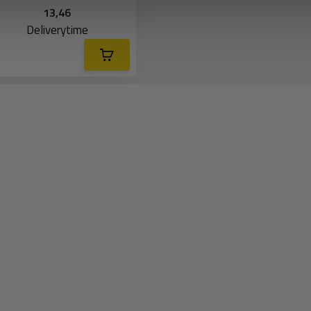
13,46
Deliverytime