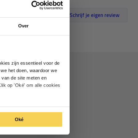
Schrijf je eigen review
Over
kies zijn essentieel voor de
oe we het doen, waardoor we
 van de site meten en
lik op 'Oké' om alle cookies
Oké