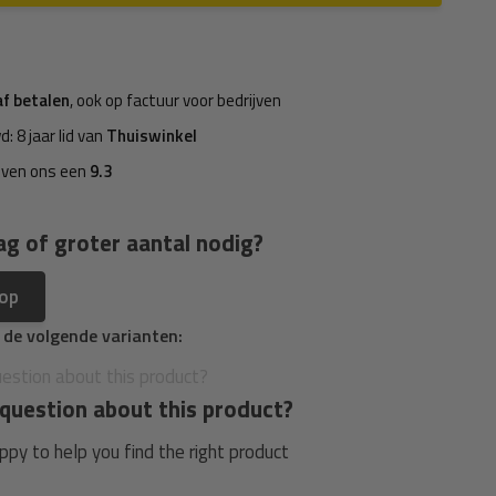
af betalen
, ook op factuur voor bedrijven
d: 8 jaar lid van
Thuiswinkel
even ons een
9.3
ag of groter aantal nodig?
 op
n de volgende varianten:
question about this product?
py to help you find the right product