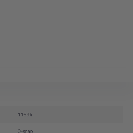
11694
Q-snap