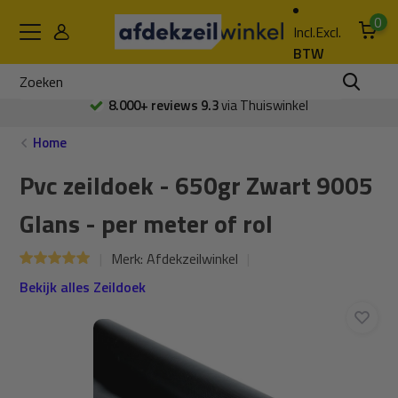
0
Incl.
Excl.
BTW
8.000+ reviews 9.3
via Thuiswinkel
Home
Pvc zeildoek - 650gr Zwart 9005
Glans - per meter of rol
Merk:
Afdekzeilwinkel
Bekijk alles Zeildoek