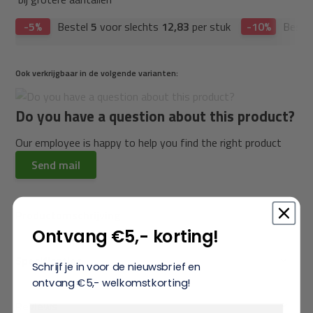
-5%
Bestel
5
voor slechts
12,83
per stuk
-10%
Beste
Ook verkrijgbaar in de volgende varianten:
Do you have a question about this product?
Our employee is happy to help you find the right product
Send mail
Productomschrijving
Ontvang €5,- korting!
Specificaties
Schrijf je in voor de nieuwsbrief en
ontvang €5,- welkomstkorting!
Reviews
Vul je e-mailadres in‍⁪⁪