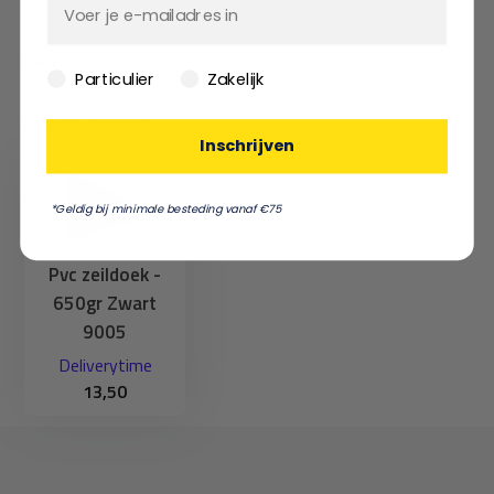
Delen
Particulier
Zakelijk
Recent bekeken
Inschrijven
*Geldig bij minimale besteding vanaf €75
Pvc zeildoek -
650gr Zwart
9005
Deliverytime
13,50