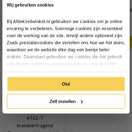
Wij gebruiken cookies
Schrijf je in voor de nieuwsbrief en
Saba PVC zeildoek lijm 70T
Handstempel en holpij
ontvang €5,- welkomstkorting!
250ml
14mm
Bij Afdekzeilwinkel.nl gebruiken we cookies om je online
11,89
24,95
Vul je e-mailadres in‍⁪⁪
13,95
ervaring te verbeteren. Sommige cookies zijn essentieel
Deliverytime
Deliverytime
voor de werking van de site, terwijl andere optioneel zijn.
Zoals prestatiecookies die vertellen ons hoe we het doen,
Particulier
Zakelijk
waardoor we de website elke dag een beetje beter
maken. Daarnaast gebruiken we cookies die het gebruik
van de site meten en personaliseren en voor gerichte
Inschrijven
Recent bekeken
advertenties zorgen. Dat doen we op een anonieme
manier. Klik op 'Oké' om alle cookies te accepteren. Of
*Geldig bij minimale besteding vanaf €75
Oké
klik op ‘alleen essentiele’ als je niet akkoord gaat met
cookies.
Zelf instellen
0,5mm 137cm B1 DIN
4102-1
brandvertragend