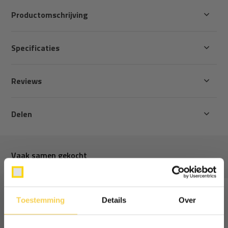
Productomschrijving
Specificaties
Reviews
Delen
Vaak samen gekocht
Toestemming
Details
Over
Ontvang €5,- korting!