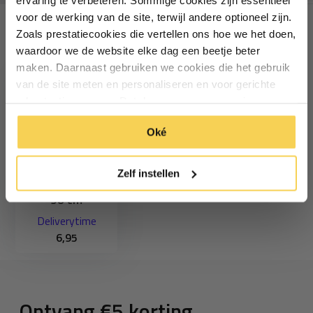
voor de werking van de site, terwijl andere optioneel zijn.
Zoals prestatiecookies die vertellen ons hoe we het doen,
Particulier
Zakelijk
Recent bekeken
waardoor we de website elke dag een beetje beter
maken. Daarnaast gebruiken we cookies die het gebruik
van de site meten en personaliseren en voor gerichte
Inschrijven
advertenties zorgen. Dat doen we op een anonieme
manier. Klik op 'Oké' om alle cookies te accepteren. Of
*Geldig bij minimale besteding vanaf €75
Oké
klik op ‘alleen essentiele’ als je niet akkoord gaat met
Insteekbuis los
cookies.
voor
Zelf instellen
harmonicadoek
98 cm
Deliverytime
6,95
Ontvang €5 korting