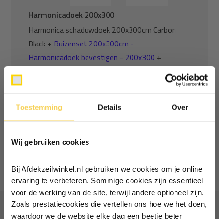
Harmonicadoek 200x300
Harmonica schaduwdoek 200x300cm Carbon
Black +
Buizenset 200x300cm -
Harmonicadoek bevestigen - 200x300
+
Staaldraad bevestigingsset harmonicadoek
200cm - 200cm
Toestemming
Details
Over
Normaal:
222,10
Ontvang €5,- korting!
Je bespaart
(12% Korting)
24,62
Combideal:
197,48
Wij gebruiken cookies
Schrijf je in voor de nieuwsbrief en
Niet op voorraad
ontvang €5,- welkomstkorting!
Bij Afdekzeilwinkel.nl gebruiken we cookies om je online
Vul je e-mailadres in‍⁪⁪
ervaring te verbeteren. Sommige cookies zijn essentieel
voor de werking van de site, terwijl andere optioneel zijn.
Zoals prestatiecookies die vertellen ons hoe we het doen,
Vaak samen gekocht
Particulier
Zakelijk
waardoor we de website elke dag een beetje beter