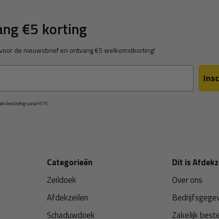
ng €5 korting
in voor de nieuwsbrief en ontvang €5 welkomstkorting!
Insc
male besteding vanaf €75
Categorieën
Dit is Afdekz
Zeildoek
Over ons
Afdekzeilen
Bedrijfsgege
Schaduwdoek
Zakelijk best