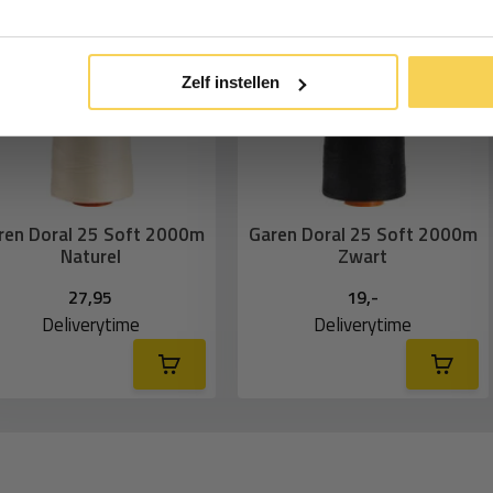
Inschrijven
*Geldig bij minimale besteding vanaf €75
Zelf instellen
ren Doral 25 Soft 2000m
Garen Doral 25 Soft 2000m
Naturel
Zwart
27,95
19,-
Deliverytime
Deliverytime