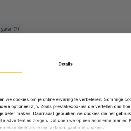
y garen (7)
Ontvang €5,- korting!
Details
Schrijf je in voor de nieuwsbrief en
ontvang €5,- welkomstkorting!
Vul je e-mailadres in‍⁪⁪
iken we cookies om je online ervaring te verbeteren. Sommige coo
andere optioneel zijn. Zoals prestatiecookies die vertellen ons h
Particulier
Zakelijk
je beter maken. Daarnaast gebruiken we cookies die het gebruik
hte advertenties zorgen. Dat doen we op een anonieme manier. K
een essentiele’ als je niet akkoord gaat met cookies.