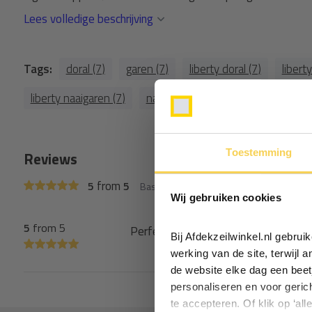
Lees volledige beschrijving
Tags:
doral (7)
garen (7)
liberty doral (7)
libert
liberty naaigaren (7)
naaigaren (7)
tentgaren (7)
Toestemming
Reviews
from
5
5
Based on 1 reviews
Wij gebruiken cookies
5
from 5
Perfect
Bij Afdekzeilwinkel.nl gebru
werking van de site, terwijl 
de website elke dag een beet
personaliseren en voor geric
te accepteren. Of klik op ‘all