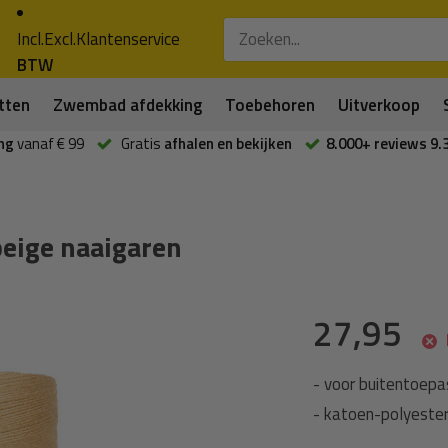
Incl.
Excl.
Klantenservice
BTW
tten
Zwembad afdekking
Toebehoren
Uitverkoop
ng
vanaf € 99
Gratis
afhalen en bekijken
8.000+ reviews 9.
beige naaigaren
27,95
- voor buitentoep
- katoen-polyester.