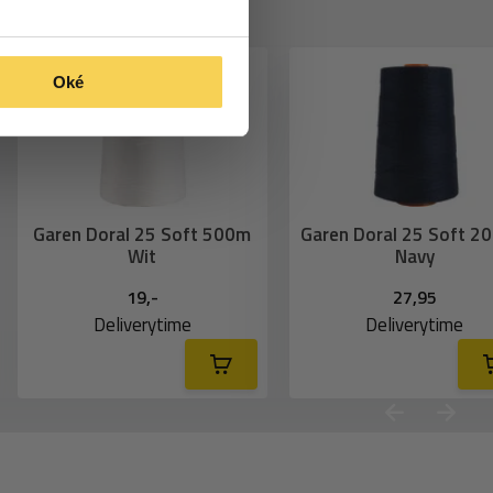
Oké
Garen Doral 25 Soft 500m
Garen Doral 25 Soft 2
Wit
Navy
19,-
27,95
Deliverytime
Deliverytime