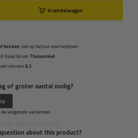
In winkelwagen
af betalen
, ook op factuur voor bedrijven
d: 8 jaar lid van
Thuiswinkel
even ons een
9.3
ag of groter aantal nodig?
 op
n de volgende varianten:
question about this product?