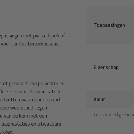
Toepassingen
epassingen met pvc zeildoek of
 voor tenten, buitenkussens,
Eigenschap
ordt gemaakt van polyester en
rkte. De mantel is van katoen.
Kleur
ls uitzetten waardoor de naad
rieure weerstand tegen
Lees volledige besc
te van de kern met een
 naaiprestaties en uitwasbare
tikken.