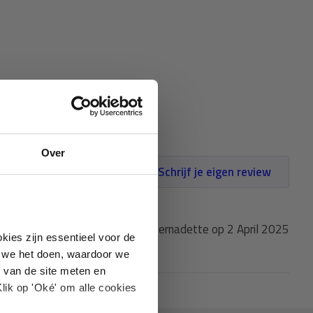
Over
Schrijf je eigen review
Gepost door: Bernadette op 2 April 2025
kies zijn essentieel voor de
oe we het doen, waardoor we
 van de site meten en
lik op 'Oké' om alle cookies