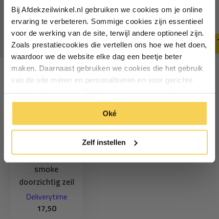
raamzeil PVC per meter
Bij Afdekzeilwinkel.nl gebruiken we cookies om je online
13,50
Vul je e-mailadres in‍⁪⁪
ervaring te verbeteren. Sommige cookies zijn essentieel
11,65
12,95
Deliverytime
voor de werking van de site, terwijl andere optioneel zijn.
Deliverytime
Zoals prestatiecookies die vertellen ons hoe we het doen,
Particulier
Zakelijk
waardoor we de website elke dag een beetje beter
maken. Daarnaast gebruiken we cookies die het gebruik
van de site meten en personaliseren en voor gerichte
Inschrijven
Recent bekeken
advertenties zorgen. Dat doen we op een anonieme
manier. Klik op 'Oké' om alle cookies te accepteren. Of
*Geldig bij minimale besteding vanaf €75
Oké
klik op ‘alleen essentiele’ als je niet akkoord gaat met
cookies.
Zelf instellen
0,5mm 140cm
smoke
doorzichtig zeil
Deliverytime
17,50