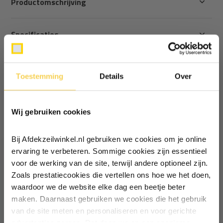
Productomschrijving
Specificaties
Reviews
Toestemming
Details
Over
Ontvang €5,- korting!
Delen
Wij gebruiken cookies
Schrijf je in voor de nieuwsbrief en
Recent bekeken
ontvang €5,- welkomstkorting!
Bij Afdekzeilwinkel.nl gebruiken we cookies om je online
Vul je e-mailadres in‍⁪⁪
ervaring te verbeteren. Sommige cookies zijn essentieel
voor de werking van de site, terwijl andere optioneel zijn.
Zoals prestatiecookies die vertellen ons hoe we het doen,
Particulier
Zakelijk
waardoor we de website elke dag een beetje beter
Verstevigingsband
maken. Daarnaast gebruiken we cookies die het gebruik
zwart mat 30
van de site meten en personaliseren en voor gerichte
Inschrijven
meter
advertenties zorgen. Dat doen we op een anonieme