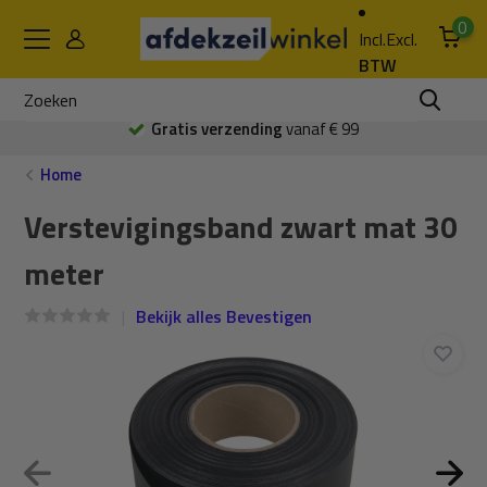
0
Incl.
Excl.
BTW
af € 99
Gratis
afhalen en bekijke
Home
Verstevigingsband zwart mat 30
meter
Bekijk alles Bevestigen