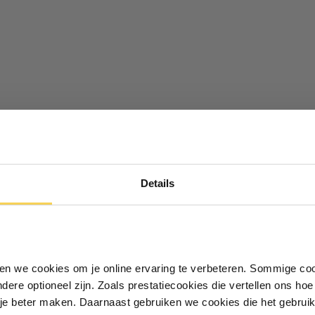
ekt de deel D - doek op doek
 de schacht van deel D. Met de
Ontvang €5,- korting!
s (54)
drukkers rvs (4)
persen met deel C. De
Details
Schrijf je in voor de nieuwsbrief en
ontvang €5,- welkomstkorting!
Vul je e-mailadres in‍⁪⁪
iken we cookies om je online ervaring te verbeteren. Sommige coo
andere optioneel zijn. Zoals prestatiecookies die vertellen ons h
Particulier
Zakelijk
je beter maken. Daarnaast gebruiken we cookies die het gebruik