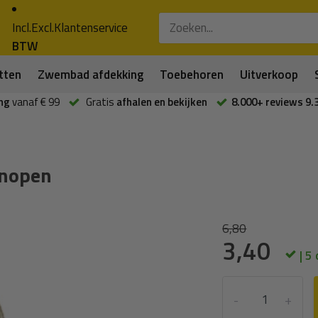
Incl.
Excl.
Klantenservice
BTW
tten
Zwembad afdekking
Toebehoren
Uitverkoop
ng
vanaf € 99
Gratis
afhalen en bekijken
8.000+ reviews 9.
knopen
n
6,80
3,40
| 5
-
+