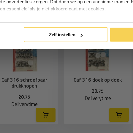
hte advertenties zorgen. Dat doen we op een anonieme manier. K
een essentiele’ als je niet akkoord gaat met cookies.
Inschrijven
*Geldig bij minimale besteding vanaf €75
Zelf instellen
Caf 316 schroefbaar
Caf 316 doek op doek
drukknopen
28,75
28,75
Deliverytime
Deliverytime