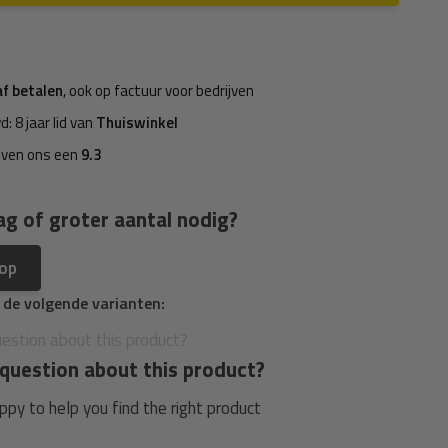
af betalen
, ook op factuur voor bedrijven
d: 8 jaar lid van
Thuiswinkel
even ons een
9.3
ag of groter aantal nodig?
 op
n de volgende varianten:
question about this product?
py to help you find the right product