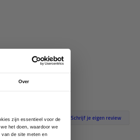
Over
Schrijf je eigen review
kies zijn essentieel voor de
oe we het doen, waardoor we
 van de site meten en