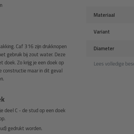
en
Materiaal
Variant
akking. Caf 316 zijn drukknopen
Diameter
het gebruik bij zout water. Deze
t doek. Zo krijg je een doek op
Lees volledige besc
 constructie maar in dit geval
en.
ek
je deel C - de stud op een doek
op.
tud) gedrukt worden.