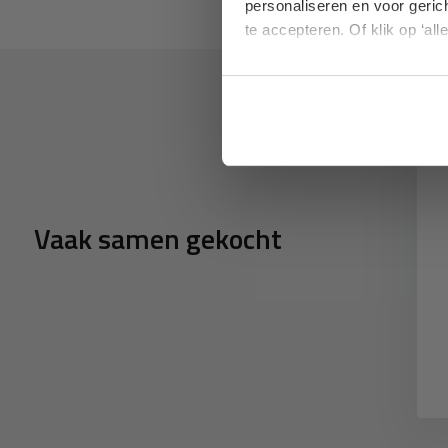
personaliseren en voor geric
te accepteren. Of klik op ‘all
Vaak samen gekocht