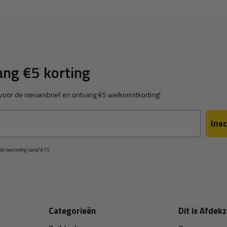
ng €5 korting
in voor de nieuwsbrief en ontvang €5 welkomstkorting!
Insc
male besteding vanaf €75
Categorieën
Dit is Afdekz