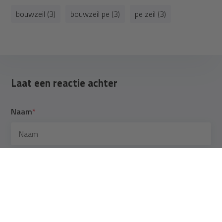
bouwzeil (3)
bouwzeil pe (3)
pe zeil (3)
Laat een reactie achter
Naam
*
E-mail
*
*Uw e-mailadres wordt niet gepubliceerd.
Opmerking
*