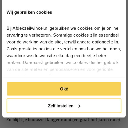
Ontvang €5,- korting!
Wij gebruiken cookies
Schrijf je in voor de nieuwsbrief en
ontvang €5,- welkomstkorting!
Bij Afdekzeilwinkel.nl gebruiken we cookies om je online
Vul je e-mailadres in‍⁪⁪
ervaring te verbeteren. Sommige cookies zijn essentieel
voor de werking van de site, terwijl andere optioneel zijn.
Zoals prestatiecookies die vertellen ons hoe we het doen,
Particulier
Zakelijk
waardoor we de website elke dag een beetje beter
maken. Daarnaast gebruiken we cookies die het gebruik
van de site meten en personaliseren en voor gerichte
Inschrijven
advertenties zorgen. Dat doen we op een anonieme
manier. Klik op 'Oké' om alle cookies te accepteren. Of
*Geldig bij minimale besteding vanaf €75
Oké
klik op ‘alleen essentiele’ als je niet akkoord gaat met
Delen
cookies.
Zelf instellen
Paul de Groot - Dinsdag 6 December 2025
Zo blijft je bouwzeil langer mooi (en gaat het jaren mee)