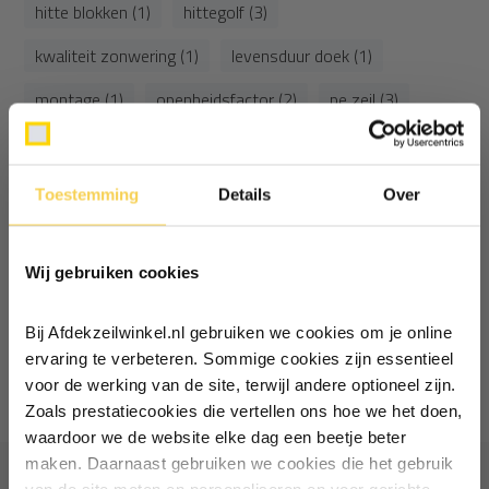
hitte blokken (1)
hittegolf (3)
kwaliteit zonwering (1)
levensduur doek (1)
montage (1)
openheidsfactor (2)
pe zeil (3)
pooling (1)
schaduwdoek (4)
screendoek (3)
spanning (1)
spanpalen (1)
turnbuckle (1)
Toestemming
Details
Over
Ontvang €5,- korting!
warmte blokkeren (1)
warmte blokkering (1)
waterafvoer (1)
zonwering (12)
Wij gebruiken cookies
Schrijf je in voor de nieuwsbrief en
ontvang €5,- welkomstkorting!
zonwering onderhoud (1)
zonwering tips (1)
Bij Afdekzeilwinkel.nl gebruiken we cookies om je online
Vul je e-mailadres in‍⁪⁪
ervaring te verbeteren. Sommige cookies zijn essentieel
1
van
1
artikelen
voor de werking van de site, terwijl andere optioneel zijn.
Zoals prestatiecookies die vertellen ons hoe we het doen,
Particulier
Zakelijk
waardoor we de website elke dag een beetje beter
maken. Daarnaast gebruiken we cookies die het gebruik