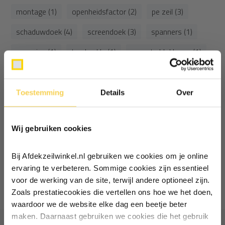
montage (1)
openheidsfactor (2)
pe zeil (3)
schaduwdoek (4)
screendoek (3)
spanners (1)
spanning (1)
turnbuckle (1)
warmte blokkeren (1)
warmte blokkering (1)
warmteblokkering (1)
waterafvoer (1)
wind zonwering (1)
Toestemming
Details
Over
Ontvang €5,- korting!
zonwering (12)
zonwering advies (1)
Wij gebruiken cookies
Schrijf je in voor de nieuwsbrief en
zonwering hangen (1)
zonwering materiaal (1)
ontvang €5,- welkomstkorting!
zonwering tips (1)
Bij Afdekzeilwinkel.nl gebruiken we cookies om je online
Vul je e-mailadres in‍⁪⁪
ervaring te verbeteren. Sommige cookies zijn essentieel
1
van
1
artikelen
voor de werking van de site, terwijl andere optioneel zijn.
Zoals prestatiecookies die vertellen ons hoe we het doen,
Particulier
Zakelijk
waardoor we de website elke dag een beetje beter
maken. Daarnaast gebruiken we cookies die het gebruik