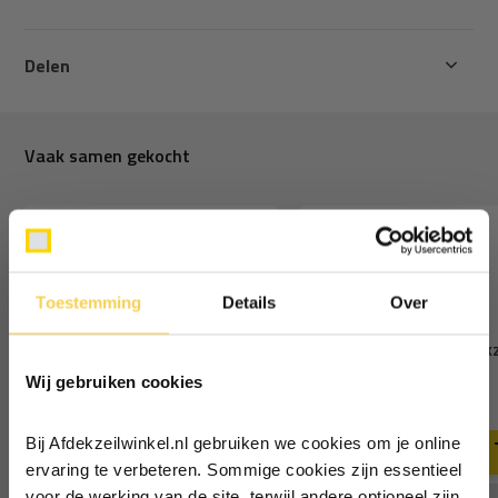
Delen
Vaak samen gekocht
Toestemming
Details
Over
Ontvang €5,- korting!
4x6 wit 100gr afdekzeil
4x6 wit 250gr afdekz
Wij gebruiken cookies
Schrijf je in voor de nieuwsbrief en
17,68
46,62
ontvang €5,- welkomstkorting!
Deliverytime
Deliverytime
Bij Afdekzeilwinkel.nl gebruiken we cookies om je online
Vul je e-mailadres in‍⁪⁪
ervaring te verbeteren. Sommige cookies zijn essentieel
voor de werking van de site, terwijl andere optioneel zijn.