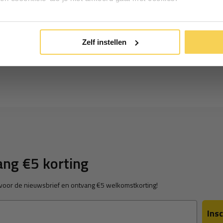
 materialen anders aangegeven is.
Inschrijven
*Geldig bij minimale besteding vanaf €75
Zelf instellen
imer kan van tijd tot tijd wijzigen.
ng €5 korting
in voor de nieuwsbrief en ontvang €5 welkomstkorting!
Insc