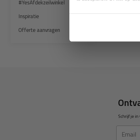
specifieke
#YesAfdekzeilwinkel
Inspiratie
Overig
Offerte aanvragen
Deze discla
Ontva
Schrijf je 
Email