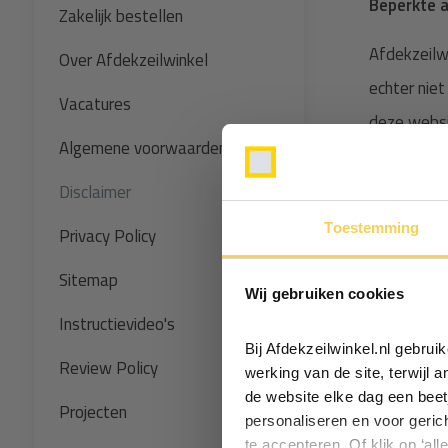
Beperkte a
Zakelijk bestellen
Afdekzeilwi
Over Afdekzeilwinkel
echter niet
Vacatures
deze websi
Algemene voorwaarden
ontleend. H
Disclaimer
Voor op de
Toestemming
Privacy Policy
aanvaarden
Sitemap
Auteursre
Wij gebruiken cookies
Instructievideo's
Alle rechte
Bij Afdekzeilwinkel.nl gebru
Review Policy
werking van de site, terwijl 
Kopiëren, v
de website elke dag een beet
Projecten
Afdekzeilwi
personaliseren en voor geric
te accepteren. Of klik op ‘all