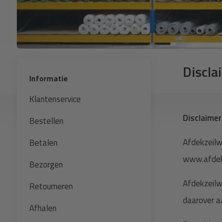
Discla
Informatie
Klantenservice
Disclaimer
Bestellen
Afdekzeilw
Betalen
www.afdekz
Bezorgen
Afdekzeilwi
Retourneren
daarover a
Afhalen