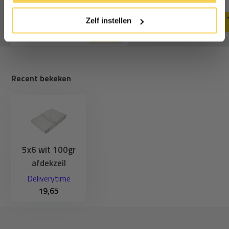
199,-
Deliverytime
cookies.
Deliverytime
Zelf instellen
Recent bekeken
5x6 wit 100gr
afdekzeil
Deliverytime
19,65