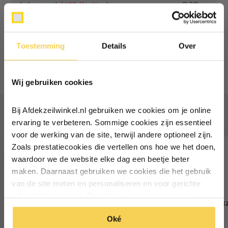
Je bespaart
(17% Korting)
8,28
Combideal:
44,48
Toestemming
Details
Over
Toevoegen aan winkelwagen
Ontvang €5,- korting!
Wij gebruiken cookies
Schrijf je in voor de nieuwsbrief en
ontvang €5,- welkomstkorting!
Bij Afdekzeilwinkel.nl gebruiken we cookies om je online
Vaak samen gekocht
Vul je e-mailadres in‍⁪⁪
ervaring te verbeteren. Sommige cookies zijn essentieel
voor de werking van de site, terwijl andere optioneel zijn.
Zoals prestatiecookies die vertellen ons hoe we het doen,
Particulier
Zakelijk
waardoor we de website elke dag een beetje beter
maken. Daarnaast gebruiken we cookies die het gebruik
van de site meten en personaliseren en voor gerichte
Inschrijven
advertenties zorgen. Dat doen we op een anonieme
5x6 Wit 650gr PVC afdekzeil
5x6 wit 250gr afdekz
manier. Klik op 'Oké' om alle cookies te accepteren. Of
met zeilringen
*Geldig bij minimale besteding vanaf €75
Oké
51,79
klik op ‘alleen essentiele’ als je niet akkoord gaat met