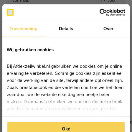
Normaal:
171,38
Je bespaart
(15% Korting)
22,98
Combideal:
148,40
Toestemming
Details
Over
Toevoegen aan winkelwagen
Ontvang €5,- korting!
Wij gebruiken cookies
Schrijf je in voor de nieuwsbrief en
ontvang €5,- welkomstkorting!
Bij Afdekzeilwinkel.nl gebruiken we cookies om je online
Vaak samen gekocht
Vul je e-mailadres in‍⁪⁪
ervaring te verbeteren. Sommige cookies zijn essentieel
voor de werking van de site, terwijl andere optioneel zijn.
Zoals prestatiecookies die vertellen ons hoe we het doen,
Particulier
Zakelijk
waardoor we de website elke dag een beetje beter
maken. Daarnaast gebruiken we cookies die het gebruik
van de site meten en personaliseren en voor gerichte
Inschrijven
advertenties zorgen. Dat doen we op een anonieme
8x12 groen 100gr afdekzeil
8x12 groen 250gr afde
manier. Klik op 'Oké' om alle cookies te accepteren. Of
*Geldig bij minimale besteding vanaf €75
Oké
klik op ‘alleen essentiele’ als je niet akkoord gaat met