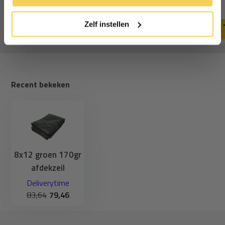
54,63
134,41
57,50
141,48
cookies.
Deliverytime
Deliverytime
Zelf instellen
Recent bekeken
8x12 groen 170gr
afdekzeil
Deliverytime
83,64
79,46