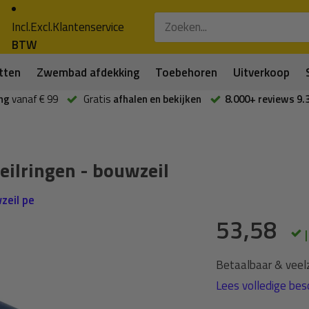
Incl.
Excl.
Klantenservice
BTW
tten
Zwembad afdekking
Toebehoren
Uitverkoop
ng
vanaf € 99
Gratis
afhalen en bekijken
8.000+ reviews 9.
eilringen - bouwzeil
zeil pe
53,58
Betaalbaar & veelz
Lees volledige besc