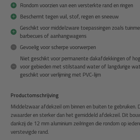
Rondom voorzien van een versterkte rand en ringen
Afdekzeil + 50m elastisch koord
Beschermt tegen vuil, stof, regen en sneeuw
zeil +
Spanner met haak
6x10 blauw 150gr afdekzeil met ze
Geschikt voor middelzware toepassingen zoals tuinme
8mm zwart - 25 meter
barbecues of aanhangwagens
99,54
Normaal:
Gevoelig voor scherpe voorwerpen
11,49
Je bespaart
(15% Korting)
Niet geschikt voor permanente dakafdekkingen of hog
88,05
Combideal:
voor gebieden met stilstaand water of langdurige wat
geschikt voor verlijming met PVC-lijm
agen
Toevoege
Productomschrijving
Middelzwaar afdekzeil om binnen en buiten te gebruiken. Di
zwaarder en sterker dan het gemiddeld afdekzeil. Dit bouwze
dankzij de 12 mm aluminium zeilringen die rondom op ieder
verstevigde rand.