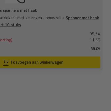
ks spanners met haak
Afd
fdekzeil met zeilringen - bouwzeil +
Spanner met haak
6x1
rt 10 stuks
8m
99,54
No
orting)
11,49
Je
88,05
Co
Toevoegen aan winkelwagen