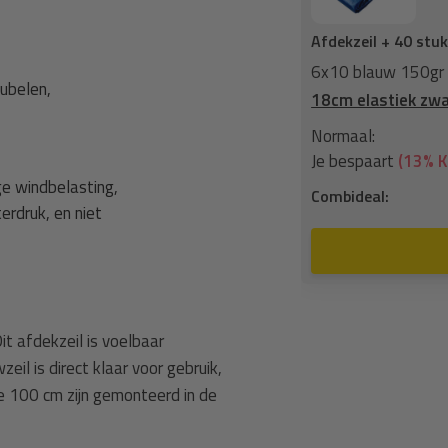
Afdekzeil + 40 stu
ilringen - bouwzeil +
Elastisch koord
6x10 blauw 150gr a
ubelen,
18cm elastiek zwa
119,80
Normaal:
16,56
Je bespaart
(13% K
e windbelasting,
103,25
Combideal:
erdruk, en niet
n aan winkelwagen
t afdekzeil is voelbaar
il is direct klaar voor gebruik,
e 100 cm zijn gemonteerd in de