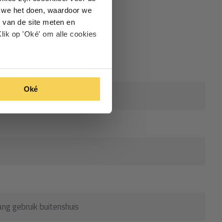
oe we het doen, waardoor we
 van de site meten en
lik op 'Oké' om alle cookies
Oké
ang gebruik buitenshuis