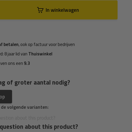
In winkelwagen
af betalen
, ook op factuur voor bedrijven
d: 8 jaar lid van
Thuiswinkel
even ons een
9.3
ag of groter aantal nodig?
 op
n de volgende varianten:
question about this product?