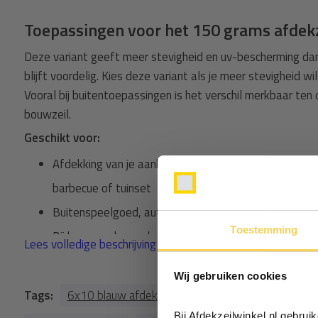
Toepassingen voor het 150 grams afdekz
Deze variant geeft meer stevigheid en uv-bescherming dan
blijft voordelig. Kies deze variant als je meer stevigheid w
Vooral bij buitentoepassingen is het verschil merkbaar ten
bouwzeil.
Geschikt voor:
Afdekking van je aanhangwagen (permanent of tijden
barbecue of tuinset
Buitenspeelgoed, auto's, motoren, scootmobielen of 
Toestemming
Bij bouwwerkzaamheden of bouwmaterialen
Lees volledige beschrijving
Tijdelijk de verandawanden afsluiten voor een feestj
Wij gebruiken cookies
Niet geschikt voor:
Tags:
6x10 blauw afdekzeil (1)
afdekzeil 6x10 (10)
Horizontaal gebruik als waterdichte overspanning tij
Bij Afdekzeilwinkel.nl gebru