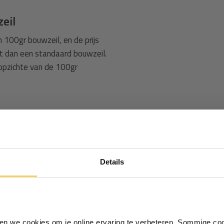
eil
 100gr bouwzeil, en de prijs
ilt dan een standaard bouwzeil.
 opzichte van de 100gr
s vervoer), maar ook voor de
Ontvang €5,- korting!
elektrische fietsen.
Details
Schrijf je in voor de nieuwsbrief en
ontvang €5,- welkomstkorting!
e
Vul je e-mailadres in‍⁪⁪
afdekzeil blauw (32)
dens een feestje
iken we cookies om je online ervaring te verbeteren. Sommige coo