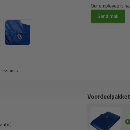
Our employee is hap
Send mail
cessoires
Voordeelpakket
antie)