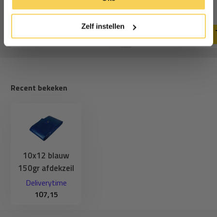
181,27
73,67
cookies.
Deliverytime
Deliverytime
Zelf instellen
Recent bekeken
10x12 blauw
150gr afdekzeil
Deliverytime
107,15