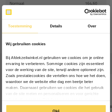
Normaal:
164,60
Je bespaart
(10% Korting)
14,36
Combideal:
150,24
Toestemming
Details
Over
Toevoegen aan winkelwagen
Ontvang €5,- korting!
Wij gebruiken cookies
Schrijf je in voor de nieuwsbrief en
ontvang €5,- welkomstkorting!
Bij Afdekzeilwinkel.nl gebruiken we cookies om je online
Vul je e-mailadres in‍⁪⁪
Vaak samen gekocht
ervaring te verbeteren. Sommige cookies zijn essentieel
voor de werking van de site, terwijl andere optioneel zijn.
Zoals prestatiecookies die vertellen ons hoe we het doen,
Particulier
Zakelijk
waardoor we de website elke dag een beetje beter
maken. Daarnaast gebruiken we cookies die het gebruik
van de site meten en personaliseren en voor gerichte
Inschrijven
advertenties zorgen. Dat doen we op een anonieme
manier. Klik op 'Oké' om alle cookies te accepteren. Of
10x12 blauw 250gr afdekzeil
10x12 blauw 100gr afde
*Geldig bij minimale besteding vanaf €75
Oké
klik op ‘alleen essentiele’ als je niet akkoord gaat met