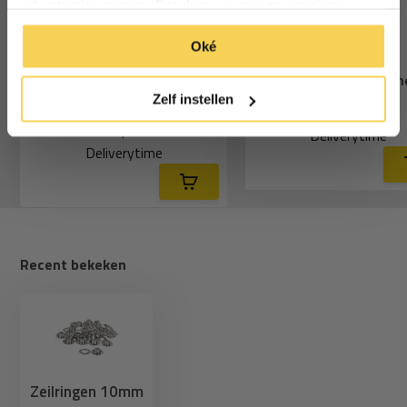
advertenties zorgen. Dat doen we op een anonieme
manier. Klik op 'Oké' om alle cookies te accepteren. Of
*Geldig bij minimale besteding vanaf €75
Oké
klik op ‘alleen essentiele’ als je niet akkoord gaat met
cookies.
Zeilringen 10mm set kv (25
Terugslagvrije ham
ringen)
Zelf instellen
15,75
14,95
Deliverytime
Deliverytime
Recent bekeken
Zeilringen 10mm