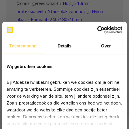
(zonder gereedschap) +
Holpijp 10mm
professioneel
+
Stansblok voor holpijp Nylon
plaat - Formaat: 240x180x10mm
Normaal:
43,95
Je bespaart
(23% Korting)
9,43
Toestemming
Details
Over
Combideal:
34,51
Ontvang €5,- korting!
Wij gebruiken cookies
Schrijf je in voor de nieuwsbrief en
Toevoegen aan winkelwagen
ontvang €5,- welkomstkorting!
Bij Afdekzeilwinkel.nl gebruiken we cookies om je online
Vul je e-mailadres in‍⁪⁪
ervaring te verbeteren. Sommige cookies zijn essentieel
voor de werking van de site, terwijl andere optioneel zijn.
Zoals prestatiecookies die vertellen ons hoe we het doen,
Vaak samen gekocht
Particulier
Zakelijk
waardoor we de website elke dag een beetje beter
maken. Daarnaast gebruiken we cookies die het gebruik
van de site meten en personaliseren en voor gerichte
Inschrijven