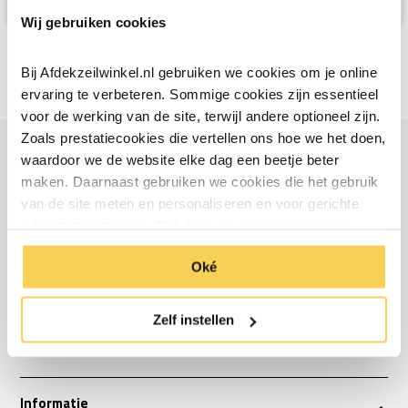
Wij gebruiken cookies
Bij Afdekzeilwinkel.nl gebruiken we cookies om je online
ervaring te verbeteren. Sommige cookies zijn essentieel
voor de werking van de site, terwijl andere optioneel zijn.
Zoals prestatiecookies die vertellen ons hoe we het doen,
waardoor we de website elke dag een beetje beter
Ontvang €5 korting
maken. Daarnaast gebruiken we cookies die het gebruik
van de site meten en personaliseren en voor gerichte
Schrijf je in voor de nieuwsbrief en ontvang €5 welkomstkorting!
advertenties zorgen. Dat doen we op een anonieme
manier. Klik op 'Oké' om alle cookies te accepteren. Of
Email
Oké
klik op ‘alleen essentiele’ als je niet akkoord gaat met
Inschrijven
cookies.
Zelf instellen
*Geldig bij minimale besteding vanaf €75
Informatie