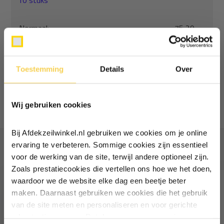
10 stuks
Normaal:
75,29
Je bespaart
(3% Korting)
2,37
Combideal:
72,92
Toestemming
Details
Over
Ontvang €5,- korting!
Toevoegen aan winkelwagen
Wij gebruiken cookies
Schrijf je in voor de nieuwsbrief en
ontvang €5,- welkomstkorting!
Bij Afdekzeilwinkel.nl gebruiken we cookies om je online
Vul je e-mailadres in‍⁪⁪
ervaring te verbeteren. Sommige cookies zijn essentieel
Vaak samen gekocht
voor de werking van de site, terwijl andere optioneel zijn.
Zoals prestatiecookies die vertellen ons hoe we het doen,
Particulier
Zakelijk
waardoor we de website elke dag een beetje beter
maken. Daarnaast gebruiken we cookies die het gebruik
van de site meten en personaliseren en voor gerichte
Inschrijven
advertenties zorgen. Dat doen we op een anonieme