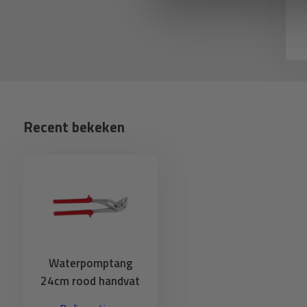
eliverytime
Deliverytime
Recent bekeken
Waterpomptang
24cm rood handvat