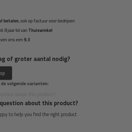
af betalen
, ook op factuur voor bedrijven
d: 8 jaar lid van
Thuiswinkel
even ons een
9.3
ag of groter aantal nodig?
 op
n de volgende varianten:
question about this product?
py to help you find the right product