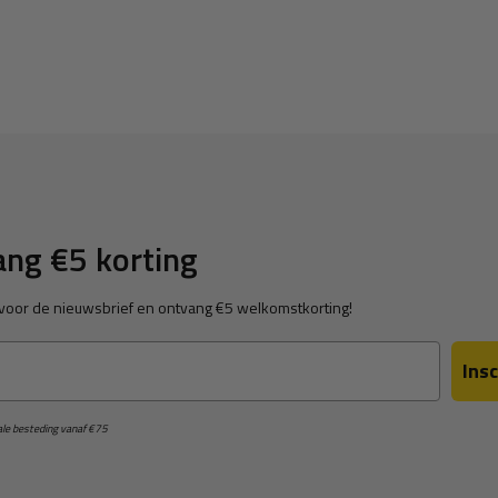
ng €5 korting
in voor de nieuwsbrief en ontvang €5 welkomstkorting!
Insc
male besteding vanaf €75