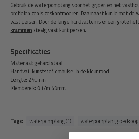
Gebruik de waterpomptang voor het grijpen en het vastho
profielen zoals zeskantmoeren. Daarnaast kun je met d
vast persen. Door de lange handvatten is er een grote h
krammen
stevig vast kunt persen.
Specificaties
Materiaal: gehard staal
Handvat: kunststof omhulsel in de kleur rood
Lengte: 240mm
Klembereik: 0 t/m 49mm.
Tags:
waterpomptang (1)
waterpomptang goedkoop 