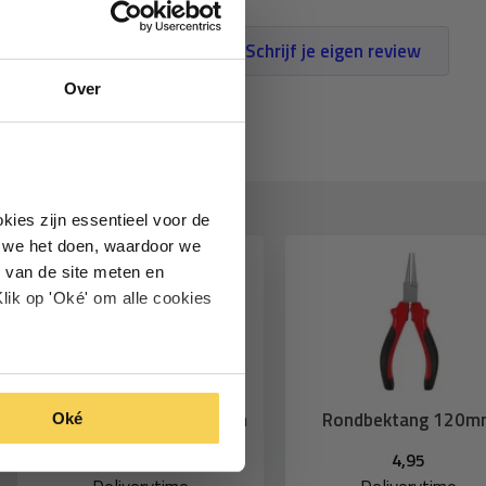
Schrijf je eigen review
Over
kies zijn essentieel voor de
oe we het doen, waardoor we
 van de site meten en
lik op 'Oké' om alle cookies
Nijptang moniertang 21cm
Rondbektang 120m
Oké
4,95
4,95