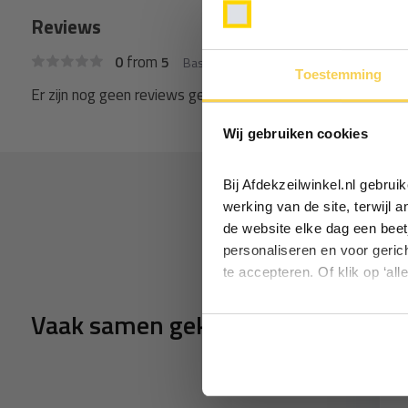
Reviews
from
0
5
Based on 0 reviews
Toestemming
Er zijn nog geen reviews geschreven over dit product..
Wij gebruiken cookies
Bij Afdekzeilwinkel.nl gebru
werking van de site, terwijl 
de website elke dag een beet
personaliseren en voor geric
te accepteren. Of klik op ‘all
Vaak samen gekocht
g moniertang 21cm
Rondbektang 120mm
K
4,95
4,95