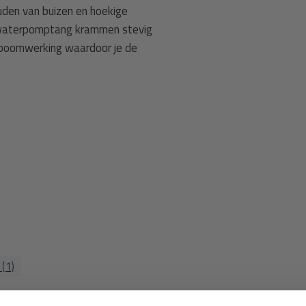
uden van buizen en hoekige
e waterpomptang krammen stevig
efboomwerking waardoor je de
(1)