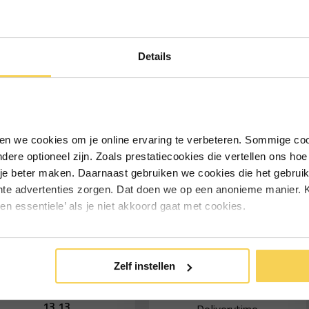
Ontvang €5,- korting!
Details
Schrijf je in voor de nieuwsbrief en
ontvang €5,- welkomstkorting!
Vul je e-mailadres in‍⁪⁪
iken we cookies om je online ervaring te verbeteren. Sommige coo
andere optioneel zijn. Zoals prestatiecookies die vertellen ons h
Particulier
Zakelijk
je beter maken. Daarnaast gebruiken we cookies die het gebruik
hte advertenties zorgen. Dat doen we op een anonieme manier. K
een essentiele’ als je niet akkoord gaat met cookies.
Inschrijven
*Geldig bij minimale besteding vanaf €75
lem voor elastisch koord
Stalen klem 100 stuks
Zelf instellen
100 stuks
16,54
13,13