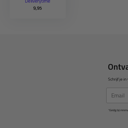
Deliverytime
9,95
Ontva
Schrijf je 
Email
*Geldig bij mini