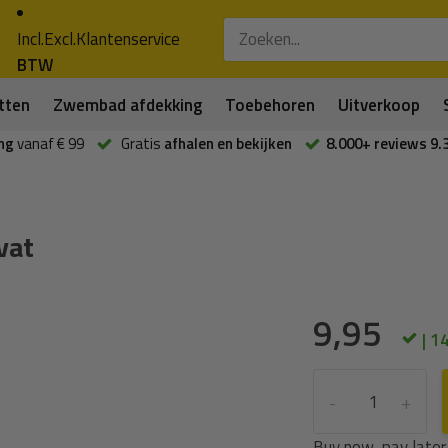
Incl.
Excl.
Klantenservice
BTW
tten
Zwembad afdekking
Toebehoren
Uitverkoop
ng
vanaf € 99
Gratis
afhalen en bekijken
8.000+ reviews 9.
vat
9,95
| 1
-
+
Buy now, pay later